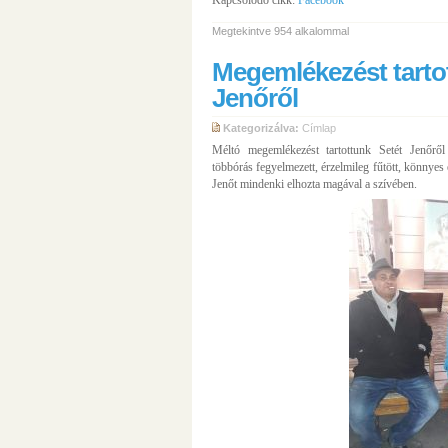
Kapcsolódó cikk:
Facebook
Megtekintve 954 alkalommal
Megemlékezést tarto
Jenőről
Kategorizálva:
Címlap
Méltó megemlékezést tartottunk Setét Jenőről
többórás fegyelmezett, érzelmileg fűtött, könnyes 
Jenőt mindenki elhozta magával a szívében.