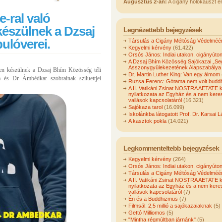
Augusztus 2-án:
A cigány holokauszt e
e-ral való
észülnek a Dzsaj
Legnézettebb bejegyzések
ulóverei.
Társulás a Cigány Méltóság Védelméér
Kegyelmi kérvény
(61.422)
Orsós János: Indiai utakon, cigányúto
A Dzsaj Bhím Közösség Sajókazai „Seg
Asszonygyülekezetének Alapszabálya
ben készülnek a Dzsaj Bhím Közösség téli
Dr. Martin Luther King: Van egy álmom
 és Dr Ámbédkar szobrainak sziluettjei
Ruzsa Ferenc: Gótama nem volt buddh
A II. Vatikáni Zsinat NOSTRA AETATE 
nyilatkozata az Egyház és a nem kere
vallások kapcsolatáról
(16.321)
Sajókaza tarol
(16.099)
Iskolánkba látogatott Prof. Dr. Karsai L
A kasztok pokla
(14.021)
Legkommenteltebb bejegyzések
Kegyelmi kérvény
(264)
Orsós János: Indiai utakon, cigányúto
Társulás a Cigány Méltóság Védelméér
A II. Vatikáni Zsinat NOSTRA AETATE 
nyilatkozata az Egyház és a nem kere
vallások kapcsolatáról
(7)
Én és a Buddhizmus
(7)
Filmsál: 2,5 millió a sajókazaiaknak
(5)
Gettó Milliomos
(5)
"Mintha régmúltban járnánk"
(5)