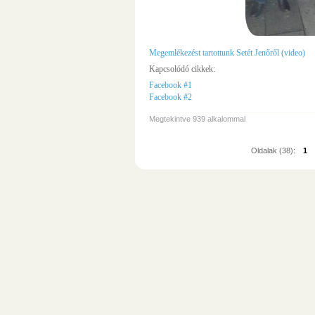
Megemlékezést tartottunk Setét Jenőről (video)
Kapcsolódó cikkek:
Facebook #1
Facebook #2
Megtekintve 939 alkalommal
Oldalak (38):
1