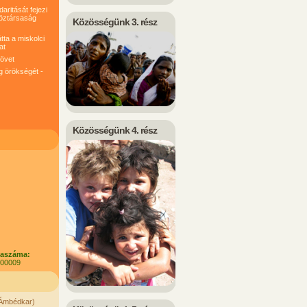
ritását fejezi
köztársaság
Közösségünk 3. rész
tta a miskolci
at
követ
g örökségét -
Közösségünk 4. rész
laszáma:
100009
. Ámbédkar)