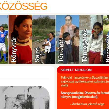
 KÖZÖSSÉG
KIEMELT TARTALOM
Telihold - Imakönyv a Dzsaj Bhí
sajókazai gyülekezetei számára (
alatt)
Szangharaksita: Dharma és forrad
könyve (megjelenés alatt):
- Ámbédkar jelentősége