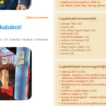
Sajókazai asszonykórus 2009
(5)
Dr. Martin Luther King: Van egy álmom
Nincs komment
Legaktívabb kommentelők
Derdak Tibor
(36)
 kabátot!
Kumár (30)
Nem átlag magyar polgár (21)
Hell István
(20)
DavidThorneSpider
(16)
ió a Dr Ámbédkar Iskolánál a Kétfarkúak
Andrew Joh Almady (16)
Archenemy (13)
Átlag magyar polgár (13)
Andrew John Almady (10)
Somosi (8)
Legletöltöttebb becsomagolt fájl
Valóság 2007
(6.982)
Telihold - Imakönyv a Dzsaj Bhím Köz
sajókazai gyülekezetei számára
(6.965
Dzsaj Bhím Stratégia
(5.305)
Manidhamma és Samantha összeházas
(5.188)
A 2009-es naptár képei
(5.150)
2009-es naptár
(5.126)
Ki akar itt érettségizni? - kérdezi Sóly
államfő
(4.861)
Önkénteseket vár a Dzsaj Bhím Közö