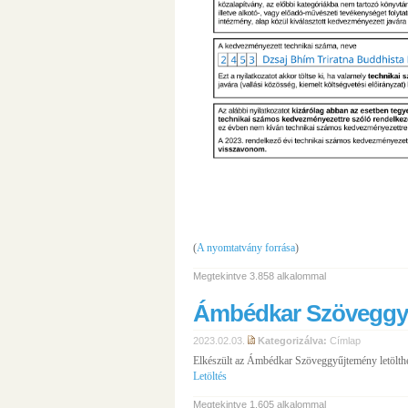
(
A nyomtatvány forrása
)
Megtekintve 3.858 alkalommal
Ámbédkar Szöveggy
2023.02.03.
Kategorizálva:
Címlap
Elkészült az Ámbédkar Szöveggyűjtemény letölthet
Letöltés
Megtekintve 1.605 alkalommal