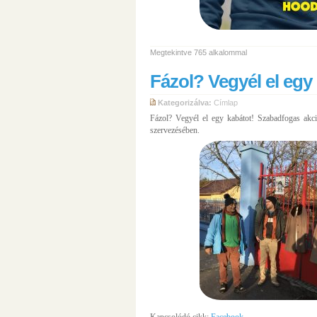
Megtekintve 765 alkalommal
Fázol? Vegyél el egy
Kategorizálva:
Címlap
Fázol? Vegyél el egy kabátot! Szabadfogas akc
szervezésében.