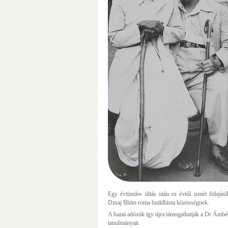
Egy évtizedes tiltás után ez évtől ismét fölajá
Dzsaj Bhím roma buddhista közösségnek.
A hazai adózók így újra támogathatják a Dr Ámb
tanulmányait.