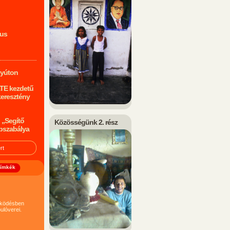
mus
nyúton
ATE kezdetű
keresztény
 „Segítő
Közösségünk 2. rész
pszabálya
ímkék
működésben
ulóverei.