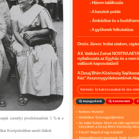
- Három találkozás
- A kasztok pokla
- Ámbédkar és a buddhiz
- A gyökerek felkutatása
Orsós János: Indiai utakon, cigá
A II. Vatikáni Zsinat NOSTRA AET
nyilatkozata az Egyház és a nem 
vallások kapcsolatáról
A Dzsaj Bhím Közösség Sajókazai
Kéz” Asszonygyülekezetének Ala
Új bejegyzések
Új kommentek
C
Kedves Híveink!
Ámbédkar Szöveggyűjtemény
nlhatjuk személyi jövedelemadónk 1 %-át a
Az indiai Sutees Store-ral való együtt
készülnek a Dzsaj Bhím Közösség téli p
édkar Középiskolában tanuló diákok
Fázol? Vegyél el egy kabátot!
Megemlékezést tartottunk Setét Jenőről