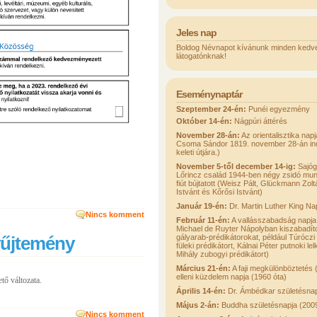
Jeles nap
Boldog Névnapot kívánunk minden kedv
látogatónknak!
Eseménynaptár
Szeptember 24-én:
Punéi egyezmény
Október 14-én:
Nágpúri áttérés
November 28-án:
Az orientalisztika napj
Csoma Sándor 1819. november 28-án indul
keleti útjára.)
November 5-től december 14-ig:
Sajóg
Lőrincz család 1944-ben négy zsidó mun
fiút bújtatott (Weisz Pált, Glückmann Zol
Istvánt és Kőrősi Istvánt)
Január 19-én:
Dr. Martin Luther King Na
Nincs komment
Február 11-én:
A vallásszabadság napja
Michael de Ruyter Nápolyban kiszabadíto
gályarab-prédikátorokat, például Túrócz
űjtemény
füleki prédikátort, Kálnai Péter putnoki le
Mihály zubogyi prédikátort)
Március 21-én:
A faji megkülönböztetés 
elleni küzdelem napja (1960 óta)
ő változata.
Április 14-én:
Dr. Ámbédkar születésna
Május 2-án:
Buddha születésnapja (200
Nincs komment