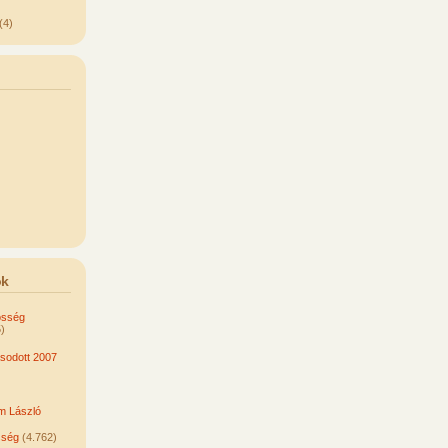
(4)
ok
össég
)
odott 2007
om László
sség
(4.762)