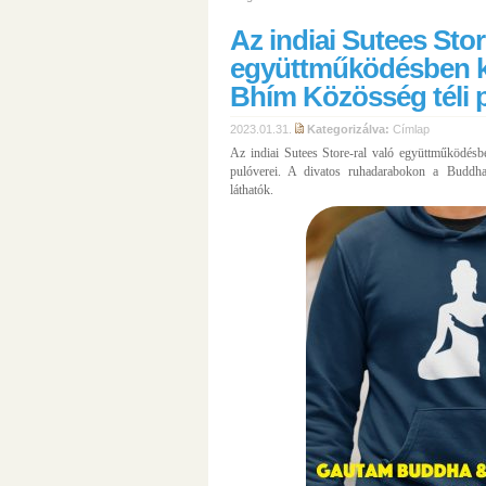
Az indiai Sutees Stor
együttműködésben k
Bhím Közösség téli p
2023.01.31.
Kategorizálva:
Címlap
Az indiai Sutees Store-ral való együttműködés
pulóverei. A divatos ruhadarabokon a Buddha
láthatók.