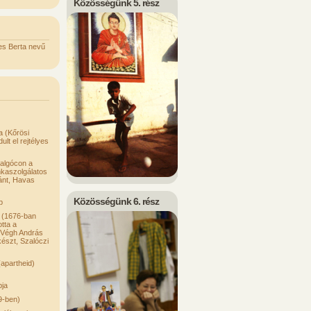
Közösségünk 5. rész
es Berta nevű
a (Kőrösi
t el rejtélyes
algócon a
kaszolgálatos
tánt, Havas
Közösségünk 6. rész
p
 (1676-ban
tta a
i Végh András
lkészt, Szalóczi
(apartheid)
pja
9-ben)