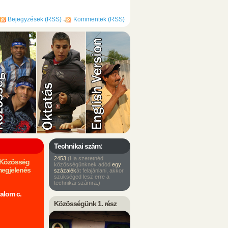
Bejegyzések (RSS)
Kommentek (RSS)
Technikai szám:
2453
(Ha szeretnéd
m Közösség
közösségünknek adód
egy
megjelenés
százalék
át felajánlani, akkor
szükséged lesz erre a
technikai-számra.)
alom c.
Közösségünk 1. rész