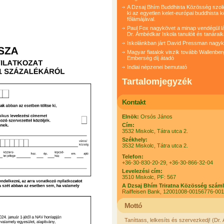
A Dzsaj Bhím Buddhista Közösség szolida
ki az egyetlen kelet-európai buddhista 
főlámájával.
Paul Fox nagykövet a minap vendégül lá
Dr. Ámbédkar Iskola tanulóit és tanáraik
Iskolánkban járt David Pressman nagy
Magyar fiatalok viszik tovább Wallenber
Emberség díj átadó
Indiai népzenei bemutató
Tartalomjegyzék
Kontakt
Elnök:
Orsós János
Cím:
3532 Miskolc, Tátra utca 2.
Székhely:
3532 Miskolc, Tátra utca 2.
Telefon:
+36-30-830-20-29, +36-30-866-32-04
Levelezési cím:
3510 Miskolc, PF: 567
A Dzsaj Bhím Triratna Közösség szám
Raiffeisen Bank, 12001008-00156776-00
Mottó
Taníttass, lelkesíts és szervezkedj! (Dr