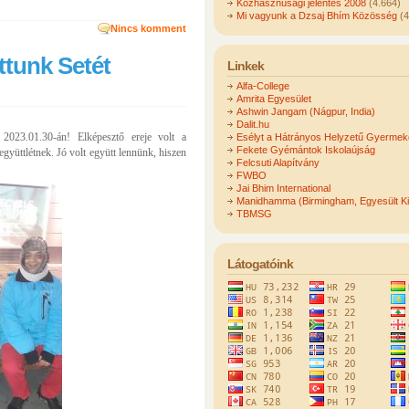
Közhasznúsági jelentés 2008
(4.664)
Mi vagyunk a Dzsaj Bhím Közösség
(4
Nincs komment
ttunk Setét
Linkek
Alfa-College
Amrita Egyesület
Ashwin Jangam (Nágpur, India)
Dalit.hu
 2023.01.30-án! Elképesztő ereje volt a
Esélyt a Hátrányos Helyzetű Gyerme
Fekete Gyémántok Iskolaújság
együttlétnek. Jó volt együtt lennünk, hiszen
Felcsuti Alapítvány
FWBO
Jai Bhim International
Manidhamma (Birmingham, Egyesült Ki
TBMSG
Látogatóink