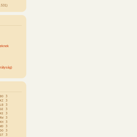
.531)
keknek
rályság)