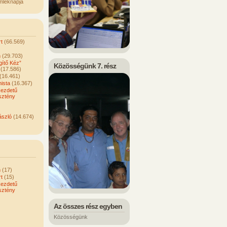
mléknapja
t
(66.569)
n
(29.703)
ítő Kéz”
Közösségünk 7. rész
(17.586)
(16.461)
ista
(16.367)
kezdetű
sztény
ászló
(14.674)
n
(17)
t
(15)
kezdetű
sztény
Az összes rész egyben
Közösségünk