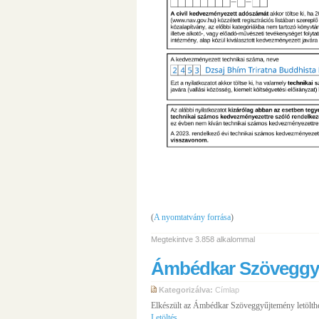
(
A nyomtatvány forrása
)
Megtekintve 3.858 alkalommal
Ámbédkar Szöveggy
Kategorizálva:
Címlap
Elkészült az Ámbédkar Szöveggyűjtemény letölthet
Letöltés