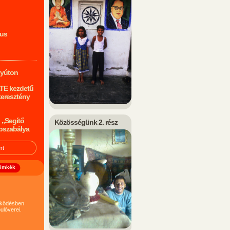
mus
nyúton
ATE kezdetű
keresztény
 „Segítő
Közösségünk 2. rész
pszabálya
ímkék
működésben
ulóverei.