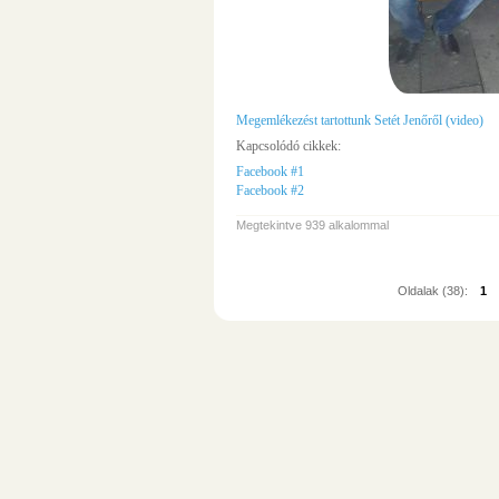
Megemlékezést tartottunk Setét Jenőről (video)
Kapcsolódó cikkek:
Facebook #1
Facebook #2
Megtekintve 939 alkalommal
Oldalak (38):
1