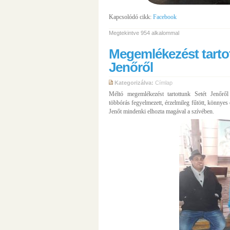
Kapcsolódó cikk:
Facebook
Megtekintve 954 alkalommal
Megemlékezést tarto
Jenőről
Kategorizálva:
Címlap
Méltó megemlékezést tartottunk Setét Jenőről
többórás fegyelmezett, érzelmileg fűtött, könnyes 
Jenőt mindenki elhozta magával a szívében.