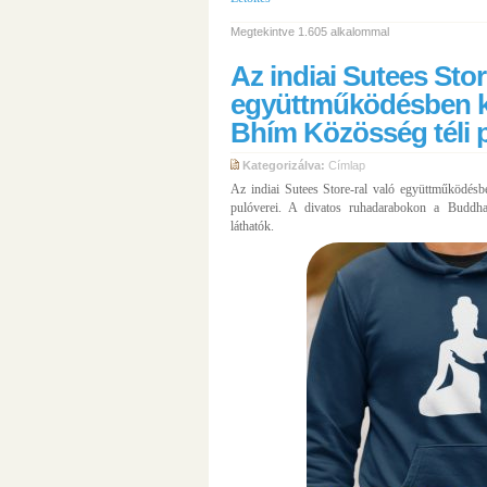
Megtekintve 1.605 alkalommal
Az indiai Sutees Stor
együttműködésben k
Bhím Közösség téli p
Kategorizálva:
Címlap
Az indiai Sutees Store-ral való együttműködés
pulóverei. A divatos ruhadarabokon a Buddha
láthatók.