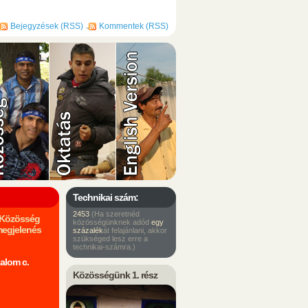
Bejegyzések (RSS)
Kommentek (RSS)
Technikai szám:
2453
(Ha szeretnéd
m Közösség
közösségünknek adód
egy
megjelenés
százalék
át felajánlani, akkor
szükséged lesz erre a
technikai-számra.)
alom c.
Közösségünk 1. rész