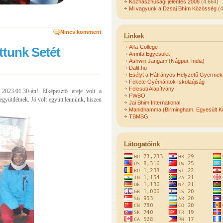
Közhasznúsági jelentés 2008
(4.664)
Mi vagyunk a Dzsaj Bhím Közösség
(4
Nincs komment
Linkek
Alfa-College
ttunk Setét
Amrita Egyesület
Ashwin Jangam (Nágpur, India)
Dalit.hu
Esélyt a Hátrányos Helyzetű Gyerme
Fekete Gyémántok Iskolaújság
Felcsuti Alapítvány
 2023.01.30-án! Elképesztő ereje volt a
FWBO
együttlétnek. Jó volt együtt lennünk, hiszen
Jai Bhim International
Manidhamma (Birmingham, Egyesült Ki
TBMSG
Látogatóink