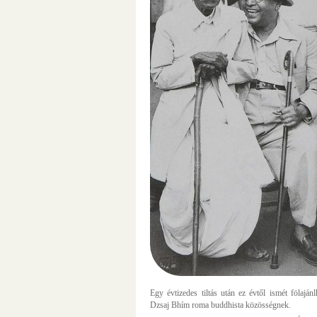
Egy évtizedes tiltás után ez évtől ismét fölajá
Dzsaj Bhím roma buddhista közösségnek.