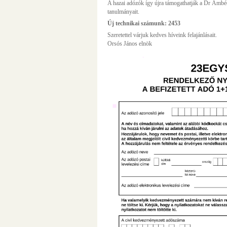
A hazai adózók így újra támogathatják a Dr Ámb
tanulmányait.
Új technikai számunk: 2453
Szeretettel várjuk kedves híveink felajánlásait.
Orsós János elnök