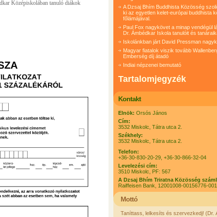
édkar Középiskolában tanuló diákok
A Dzsaj Bhím Buddhista Közösség szolida
ki az egyetlen kelet-európai buddhista 
főlámájával.
Paul Fox nagykövet a minap vendégül lá
Dr. Ámbédkar Iskola tanulóit és tanáraik
Iskolánkban járt David Pressman nagy
Magyar fiatalok viszik tovább Wallenber
Emberség díj átadó
Indiai népzenei bemutató
Tartalomjegyzék
Kontakt
Elnök:
Orsós János
Cím:
3532 Miskolc, Tátra utca 2.
Székhely:
3532 Miskolc, Tátra utca 2.
Telefon:
+36-30-830-20-29, +36-30-866-32-04
Levelezési cím:
3510 Miskolc, PF: 567
A Dzsaj Bhím Triratna Közösség szám
Raiffeisen Bank, 12001008-00156776-00
Mottó
Taníttass, lelkesíts és szervezkedj! (Dr