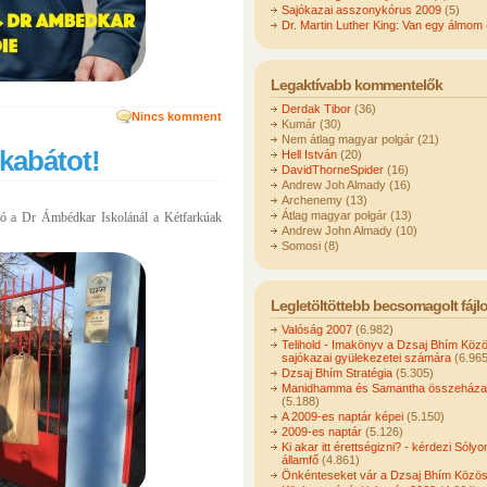
Sajókazai asszonykórus 2009
(5)
Dr. Martin Luther King: Van egy álmom
Legaktívabb kommentelők
Derdak Tibor
(36)
Nincs komment
Kumár (30)
Nem átlag magyar polgár (21)
 kabátot!
Hell István
(20)
DavidThorneSpider
(16)
Andrew Joh Almady (16)
Archenemy (13)
Átlag magyar polgár (13)
ió a Dr Ámbédkar Iskolánál a Kétfarkúak
Andrew John Almady (10)
Somosi (8)
Legletöltöttebb becsomagolt fájl
Valóság 2007
(6.982)
Telihold - Imakönyv a Dzsaj Bhím Köz
sajókazai gyülekezetei számára
(6.965
Dzsaj Bhím Stratégia
(5.305)
Manidhamma és Samantha összeházas
(5.188)
A 2009-es naptár képei
(5.150)
2009-es naptár
(5.126)
Ki akar itt érettségizni? - kérdezi Sóly
államfő
(4.861)
Önkénteseket vár a Dzsaj Bhím Közö