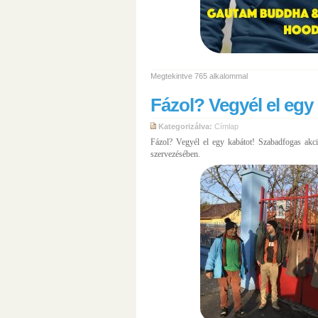
Megtekintve 765 alkalommal
Fázol? Vegyél el egy
Kategorizálva:
Címlap
Fázol? Vegyél el egy kabátot! Szabadfogas akc
szervezésében.