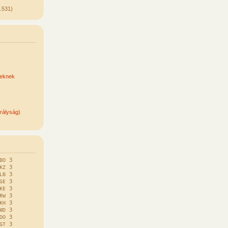
.531)
keknek
rályság)