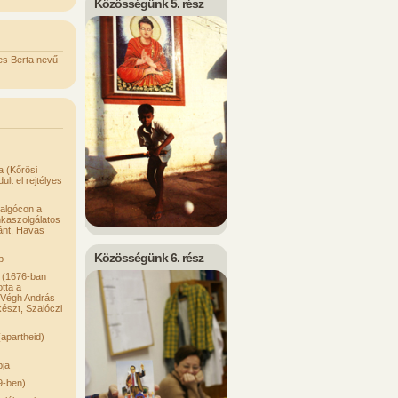
Közösségünk 5. rész
es Berta nevű
a (Kőrösi
t el rejtélyes
algócon a
kaszolgálatos
tánt, Havas
Közösségünk 6. rész
p
 (1676-ban
tta a
i Végh András
lkészt, Szalóczi
(apartheid)
pja
9-ben)