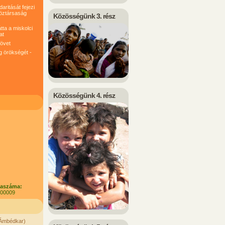
ritását fejezi
köztársaság
Közösségünk 3. rész
tta a miskolci
at
követ
g örökségét -
Közösségünk 4. rész
laszáma:
100009
. Ámbédkar)