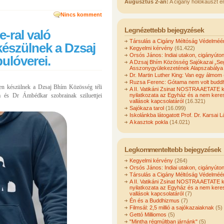
Augusztus 2-án:
A cigány holokauszt e
Nincs komment
Legnézettebb bejegyzések
e-ral való
Társulás a Cigány Méltóság Védelméér
észülnek a Dzsaj
Kegyelmi kérvény
(61.422)
Orsós János: Indiai utakon, cigányúto
ulóverei.
A Dzsaj Bhím Közösség Sajókazai „Seg
Asszonygyülekezetének Alapszabálya
Dr. Martin Luther King: Van egy álmom
Ruzsa Ferenc: Gótama nem volt buddh
ben készülnek a Dzsaj Bhím Közösség téli
A II. Vatikáni Zsinat NOSTRA AETATE 
nyilatkozata az Egyház és a nem kere
 és Dr Ámbédkar szobrainak sziluettjei
vallások kapcsolatáról
(16.321)
Sajókaza tarol
(16.099)
Iskolánkba látogatott Prof. Dr. Karsai L
A kasztok pokla
(14.021)
Legkommenteltebb bejegyzések
Kegyelmi kérvény
(264)
Orsós János: Indiai utakon, cigányúto
Társulás a Cigány Méltóság Védelméér
A II. Vatikáni Zsinat NOSTRA AETATE 
nyilatkozata az Egyház és a nem kere
vallások kapcsolatáról
(7)
Én és a Buddhizmus
(7)
Filmsál: 2,5 millió a sajókazaiaknak
(5)
Gettó Milliomos
(5)
"Mintha régmúltban járnánk"
(5)