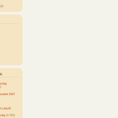
(4)
ok
össég
)
odott 2007
om László
sség
(4.762)