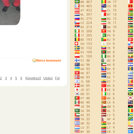
Nincs komment
2
3
4
5
6
Következő
Utolsó
Fel