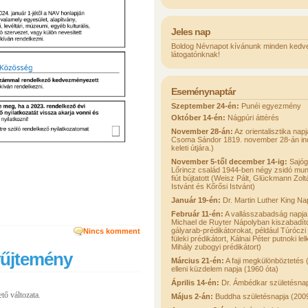
Jeles nap
Boldog Névnapot kívánunk minden kedv
látogatónknak!
Eseménynaptár
Szeptember 24-én:
Punéi egyezmény
Október 14-én:
Nágpúri áttérés
November 28-án:
Az orientalisztika napj
Csoma Sándor 1819. november 28-án indul
keleti útjára.)
November 5-től december 14-ig:
Sajóg
Lőrincz család 1944-ben négy zsidó mun
fiút bújtatott (Weisz Pált, Glückmann Zol
Istvánt és Kőrősi Istvánt)
Január 19-én:
Dr. Martin Luther King Na
Február 11-én:
A vallásszabadság napja
Michael de Ruyter Nápolyban kiszabadíto
gályarab-prédikátorokat, például Túrócz
Nincs komment
füleki prédikátort, Kálnai Péter putnoki le
Mihály zubogyi prédikátort)
űjtemény
Március 21-én:
A faji megkülönböztetés 
elleni küzdelem napja (1960 óta)
Április 14-én:
Dr. Ámbédkar születésna
ő változata.
Május 2-án:
Buddha születésnapja (200