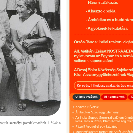
- Három találkozás
- A kasztok pokla
- Ámbédkar és a buddhiz
- A gyökerek felkutatása
Orsós János: Indiai utakon, cigá
A II. Vatikáni Zsinat NOSTRA AET
nyilatkozata az Egyház és a nem 
vallások kapcsolatáról
A Dzsaj Bhím Közösség Sajókazai
Kéz” Asszonygyülekezetének Ala
Új bejegyzések
Új kommentek
C
Kedves Híveink!
Ámbédkar Szöveggyűjtemény
Az indiai Sutees Store-ral való együtt
készülnek a Dzsaj Bhím Közösség téli p
nlhatjuk személyi jövedelemadónk 1 %-át a
Fázol? Vegyél el egy kabátot!
Megemlékezést tartottunk Setét Jenőről