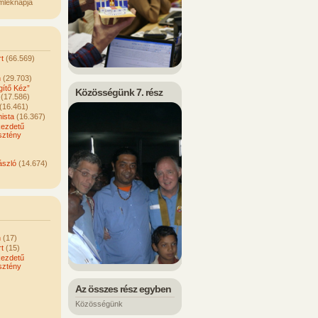
mléknapja
t
(66.569)
n
(29.703)
ítő Kéz”
Közösségünk 7. rész
(17.586)
(16.461)
ista
(16.367)
kezdetű
sztény
ászló
(14.674)
n
(17)
t
(15)
kezdetű
sztény
Az összes rész egyben
Közösségünk