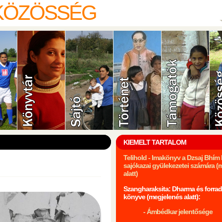
 KÖZÖSSÉG
KIEMELT TARTALOM
Telihold - Imakönyv a Dzsaj Bhí
sajókazai gyülekezetei számára (
alatt)
Szangharaksita: Dharma és forrad
könyve (megjelenés alatt):
- Ámbédkar jelentősége