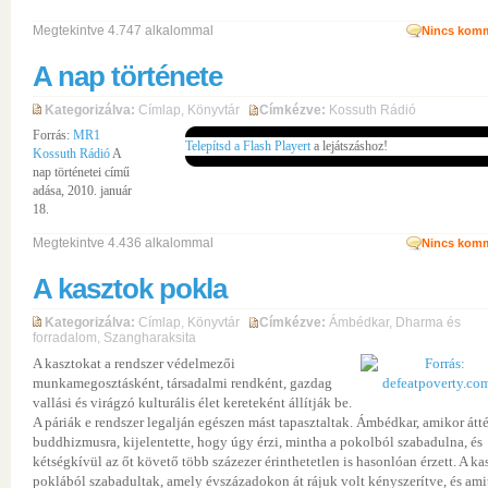
Megtekintve 4.747 alkalommal
Nincs komm
A nap története
Kategorizálva:
Címlap
,
Könyvtár
Címkézve:
Kossuth Rádió
Forrás:
MR1
Telepítsd a Flash Playert
a lejátszáshoz!
Kossuth Rádió
A
nap történetei című
adása, 2010. január
18.
Megtekintve 4.436 alkalommal
Nincs komm
A kasztok pokla
Kategorizálva:
Címlap
,
Könyvtár
Címkézve:
Ámbédkar
,
Dharma és
forradalom
,
Szangharaksita
A kasztokat a rendszer védelmezői
munkamegosztásként, társadalmi rendként, gazdag
vallási és virágzó kulturális élet kereteként állítják be.
A páriák e rendszer legalján egészen mást tapasztaltak. Ámbédkar, amikor átté
buddhizmusra, kijelentette, hogy úgy érzi, mintha a pokolból szabadulna, és
kétségkívül az őt követő több százezer érinthetetlen is hasonlóan érzett. A ka
poklából szabadultak, amely évszázadokon át rájuk volt kényszerítve, és ami