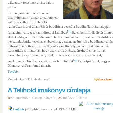
változások történnek a társadalom
javára.
Ez nem pusztán elmélet: szilárd
bizonyítékaink vannak arra, hogy ez
valóra is válhat. 1956-ban Dr.
Ámbédkar, indiai államférfi és buddhista vezető a Buddha Tanításai alapján
[1]
forradalmi változásokat indított el Indiában
. Ez embermilliók életét érintet
akiket addig a többi hindú érinthetetlen páriának tartott, s akiket ma
dalit
ok
nevezünk. Amikor ezek az emberek nagy számban áttértek a buddhista vallásr
önbizalomra tettek szert, és elfoglalták méltó helyüket a társadalomban. A
statisztikák jól mutatják, hogy azok, akik áttértek, érezhetően javítottak
társadalmi és gazdasági helyzetükön más hasonló kasztokhoz képest,
[2]
amelyeknek a körében csak kevés áttérés történt
. Láthatjuk tehát, hogy a
Dhamma valóban forradalmasít.
Tovább »
Megtekintve 5.112 alkalommal
Nincs komm
A Telihold imakönyv címlapja
Kategorizálva:
Címlap
,
Könyvtár
Címkézve:
Telihold
Letöltés
(416 oldal, becsomagolt PDF, 1.4 MB)