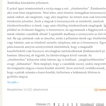
Ámbédkar kínzásként jellemzett.
E pokol igazi természetének a nyitja maga a szó: „érinthetetlen”. Érinthetetle
akit nem lehet megérinteni. Nem lehet, mert érintése önmagában beszennyezi
másik embert, aki megérinti, vagy akit megérint. Az érintés nem csak közvetl
érintkezést jelenthet. Azok a tárgyak is beszennyezik az érinthetőt, amelyek
érinthetetlenekhez is érnek, vagy amit előzőleg érinthetetlenek megfogtak. Í
például az elválasztó függöny is beszennyez, ha ugyanannak a függönynek a
másik oldalán csandálák állnak! Leginkább átadhatja a szennyezést az étel és
ital. Ha egy páriának csak az árnyéka, netán a pillantása ráesik egy érinthetőr
vagy bármire, ami az érinthető személy tulajdona, már az is beszennyez. Egy
pária kasztok annyira szennyezőnek minősülnek, hogy a magasabb
kasztbéliektől csak bizonyos távolságban tartózkodhatnak (bráhminoktól pl.
harminc lábnyira), de legjobb, ha látótávolságon kívül vannak. Az
„érinthetetlen” kifejezést tehát lehetne így is fordítani: „megközelíthetetlen”
avagy „láthatatlan”. Nem meglepő, hogy a csandálák iszony, undor, megvetés
távolságtartás tárgyai a kaszt-hindúk részéről. Azon sem kell csodálkoznunk,
hogy a páriák számára a kaszt-hindúk, különösen a bráhminok félelem és
gyűlölet tárgyai.
Tovább »
Megtekintve 14.022 alkalommal
1
komm
Oldalak (7):
1
2
3
4
5
6
Következő
Utolsó