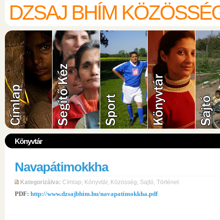
DZSAJ BHÍM KÖZÖSSÉ
Könyvtár
Navapátimokkha
Kategorizálva:
Címlap
,
Könyvtár
,
Közösség
,
Sajtó
,
Történet
PDF:
http://www.dzsajbhim.hu/navapatimokkha.pdf