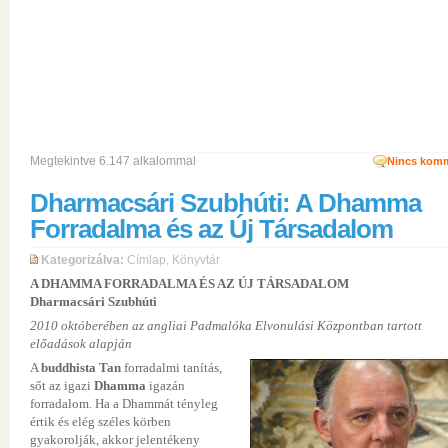
Megtekintve 6.147 alkalommal
Nincs komm
Dharmacsári Szubhúti: A Dhamma
Forradalma és az Új Társadalom
Kategorizálva:
Címlap
,
Könyvtár
A DHAMMA FORRADALMA ÉS AZ ÚJ TÁRSADALOM
Dharmacsári Szubhúti
2010 októberében az angliai Padmalóka Elvonulási Központban tartott
előadások alapján
A
buddhista Tan
forradalmi tanítás,
sőt az igazi
Dhamma
igazán
forradalom. Ha a Dhammát tényleg
értik és elég széles körben
gyakorolják, akkor jelentékeny