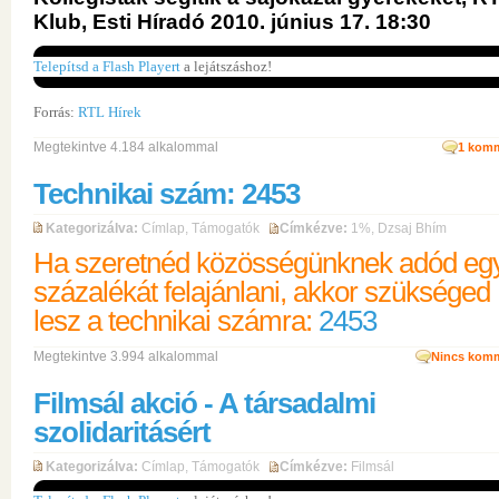
Klub, Esti Híradó 2010. június 17. 18:30
Telepítsd a Flash Playert
a lejátszáshoz!
Forrás:
RTL Hírek
Megtekintve 4.184 alkalommal
1
komm
Technikai szám: 2453
Kategorizálva:
Címlap
,
Támogatók
Címkézve:
1%
,
Dzsaj Bhím
Ha szeretnéd közösségünknek adód eg
százalékát felajánlani, akkor szükséged
lesz a technikai számra:
2453
Megtekintve 3.994 alkalommal
Nincs komm
Filmsál akció - A társadalmi
szolidaritásért
Kategorizálva:
Címlap
,
Támogatók
Címkézve:
Filmsál