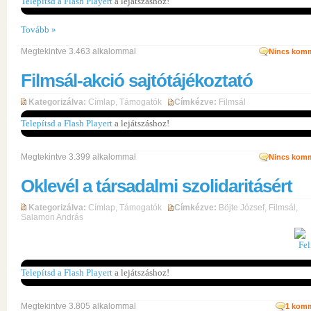
Telepítsd a Flash Playert
a lejátszáshoz!
Tovább »
Megtekintve 3.463 alkalommal
Nincs komm
Filmsál-akció sajtótájékoztató
Kategorizálva:
Címlap
,
Támogatók
Címkézve:
Filmsál
Telepítsd a Flash Playert
a lejátszáshoz!
Megtekintve 3.399 alkalommal
Nincs komm
Oklevél a társadalmi szolidaritásért
Kategorizálva:
Címlap
,
Támogatók
Címkézve:
Böjte József
,
Filmsál
,
Salamon András
Telepítsd a Flash Playert
a lejátszáshoz!
Megtekintve 3.805 alkalommal
1
komm