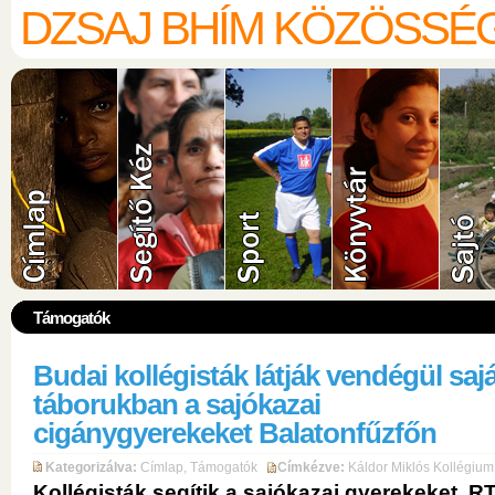
DZSAJ BHÍM KÖZÖSSÉ
Támogatók
Budai kollégisták látják vendégül sajá
táborukban a sajókazai
cigánygyerekeket Balatonfűzfőn
Kategorizálva:
Címlap
,
Támogatók
Címkézve:
Káldor Miklós Kollégium
Kollégisták segítik a sajókazai gyerekeket, R