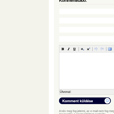
Kommentküldő:
Útvonal:
A név meg fog jelenni, az e-mail nem fog megj
összeadás a spamvédelmet szolgálja.