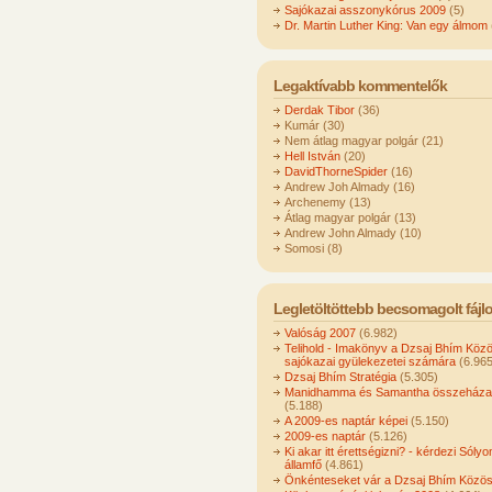
Sajókazai asszonykórus 2009
(5)
Dr. Martin Luther King: Van egy álmom
Legaktívabb kommentelők
Derdak Tibor
(36)
Kumár (30)
Nem átlag magyar polgár (21)
Hell István
(20)
DavidThorneSpider
(16)
Andrew Joh Almady (16)
Archenemy (13)
Átlag magyar polgár (13)
Andrew John Almady (10)
Somosi (8)
Legletöltöttebb becsomagolt fájl
Valóság 2007
(6.982)
Telihold - Imakönyv a Dzsaj Bhím Köz
sajókazai gyülekezetei számára
(6.965
Dzsaj Bhím Stratégia
(5.305)
Manidhamma és Samantha összeházas
(5.188)
A 2009-es naptár képei
(5.150)
2009-es naptár
(5.126)
Ki akar itt érettségizni? - kérdezi Sóly
államfő
(4.861)
Önkénteseket vár a Dzsaj Bhím Közö