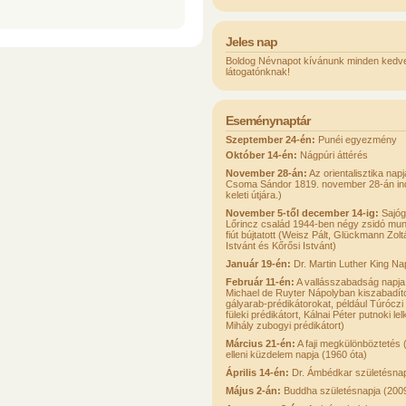
Jeles nap
Boldog Névnapot kívánunk minden kedv
látogatónknak!
Eseménynaptár
Szeptember 24-én:
Punéi egyezmény
Október 14-én:
Nágpúri áttérés
November 28-án:
Az orientalisztika napj
Csoma Sándor 1819. november 28-án indul
keleti útjára.)
November 5-től december 14-ig:
Sajóg
Lőrincz család 1944-ben négy zsidó mun
fiút bújtatott (Weisz Pált, Glückmann Zol
Istvánt és Kőrősi Istvánt)
Január 19-én:
Dr. Martin Luther King Na
Február 11-én:
A vallásszabadság napja
Michael de Ruyter Nápolyban kiszabadíto
gályarab-prédikátorokat, például Túrócz
füleki prédikátort, Kálnai Péter putnoki le
Mihály zubogyi prédikátort)
Március 21-én:
A faji megkülönböztetés 
elleni küzdelem napja (1960 óta)
Április 14-én:
Dr. Ámbédkar születésna
Május 2-án:
Buddha születésnapja (200