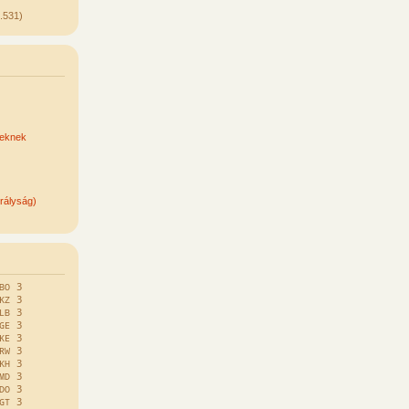
.531)
keknek
rályság)