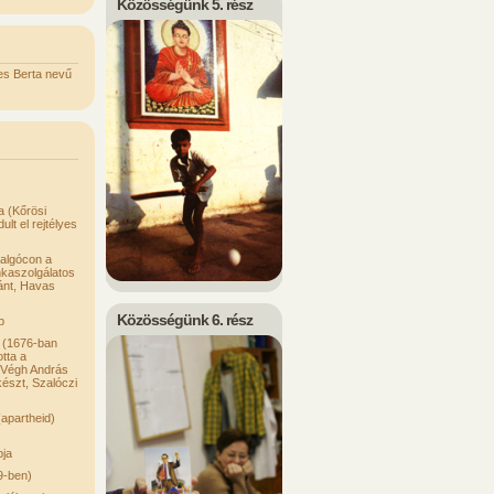
Közösségünk 5. rész
es Berta nevű
a (Kőrösi
t el rejtélyes
algócon a
kaszolgálatos
tánt, Havas
Közösségünk 6. rész
p
 (1676-ban
tta a
i Végh András
lkészt, Szalóczi
(apartheid)
pja
9-ben)