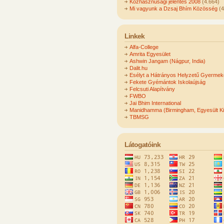
Közhasznúsági jelentés 2008
(4.664)
Mi vagyunk a Dzsaj Bhím Közösség
(4
Linkek
Alfa-College
Amrita Egyesület
Ashwin Jangam (Nágpur, India)
Dalit.hu
Esélyt a Hátrányos Helyzetű Gyerme
Fekete Gyémántok Iskolaújság
Felcsuti Alapítvány
FWBO
Jai Bhim International
Manidhamma (Birmingham, Egyesült Ki
TBMSG
Látogatóink