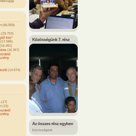
mléknapja
t
(66.569)
n
(29.703)
ítő Kéz”
Közösségünk 7. rész
(17.586)
(16.461)
ista
(16.367)
kezdetű
sztény
ászló
(14.674)
n
(17)
t
(15)
kezdetű
sztény
Az összes rész egyben
Közösségünk