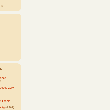
(4)
ok
össég
)
odott 2007
om László
sség
(4.762)