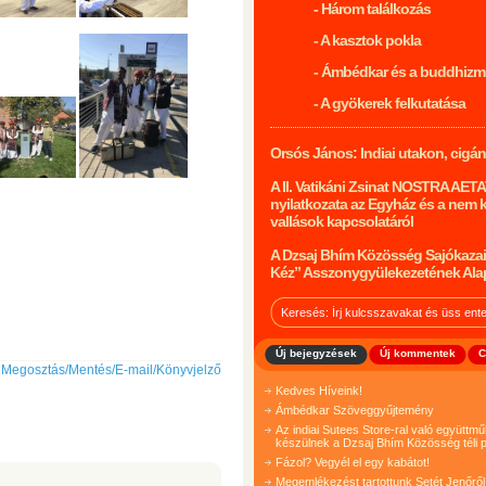
- Három találkozás
- A kasztok pokla
- Ámbédkar és a buddhiz
- A gyökerek felkutatása
Orsós János: Indiai utakon, cigá
A II. Vatikáni Zsinat NOSTRA AET
nyilatkozata az Egyház és a nem 
vallások kapcsolatáról
A Dzsaj Bhím Közösség Sajókazai
Kéz” Asszonygyülekezetének Ala
Új bejegyzések
Új kommentek
C
Megosztás/Mentés/E-mail/Könyvjelző
Kedves Híveink!
Ámbédkar Szöveggyűjtemény
Az indiai Sutees Store-ral való együtt
készülnek a Dzsaj Bhím Közösség téli p
Fázol? Vegyél el egy kabátot!
Megemlékezést tartottunk Setét Jenőről