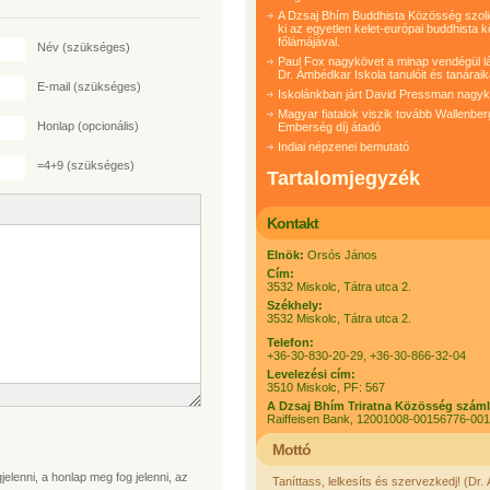
A Dzsaj Bhím Buddhista Közösség szolida
ki az egyetlen kelet-európai buddhista 
főlámájával.
Név
(szükséges)
Paul Fox nagykövet a minap vendégül lá
Dr. Ámbédkar Iskola tanulóit és tanáraik
E-mail
(szükséges)
Iskolánkban járt David Pressman nagy
Magyar fiatalok viszik tovább Wallenber
Honlap (opcionális)
Emberség díj átadó
Indiai népzenei bemutató
=4+9 (szükséges)
Tartalomjegyzék
Kontakt
Elnök:
Orsós János
Cím:
3532 Miskolc, Tátra utca 2.
Székhely:
3532 Miskolc, Tátra utca 2.
Telefon:
+36-30-830-20-29, +36-30-866-32-04
Levelezési cím:
3510 Miskolc, PF: 567
A Dzsaj Bhím Triratna Közösség szám
Raiffeisen Bank, 12001008-00156776-00
Mottó
elenni, a honlap meg fog jelenni, az
Taníttass, lelkesíts és szervezkedj! (Dr