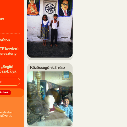
mus
nyúton
ATE kezdetű
keresztény
 „Segítő
Közösségünk 2. rész
pszabálya
ímkék
működésben
ulóverei.