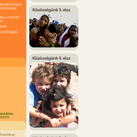
ritását fejezi
köztársaság
Közösségünk 3. rész
tta a miskolci
at
követ
g örökségét -
Közösségünk 4. rész
laszáma:
100009
. Ámbédkar)