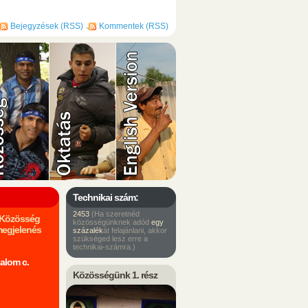
Bejegyzések (RSS)
Kommentek (RSS)
Technikai szám:
2453
(Ha szeretnéd
m Közösség
közösségünknek adód
egy
megjelenés
százalék
át felajánlani, akkor
szükséged lesz erre a
technikai-számra.)
alom c.
Közösségünk 1. rész