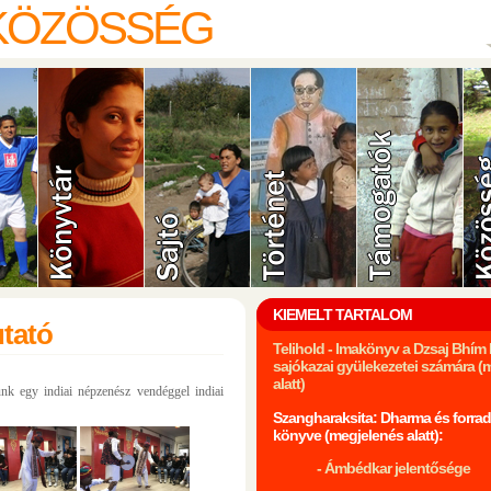
 KÖZÖSSÉG
KIEMELT TARTALOM
utató
Telihold - Imakönyv a Dzsaj Bhí
sajókazai gyülekezetei számára (
alatt)
k egy indiai népzenész vendéggel indiai
Szangharaksita: Dharma és forrad
könyve (megjelenés alatt):
- Ámbédkar jelentősége