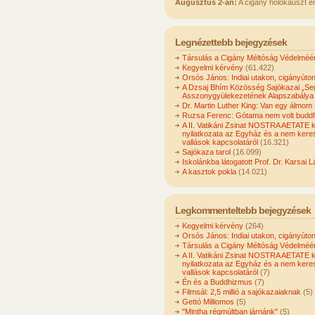
Augusztus 2-án:
A cigány holokauszt e
Legnézettebb bejegyzések
Társulás a Cigány Méltóság Védelméér
Kegyelmi kérvény
(61.422)
Orsós János: Indiai utakon, cigányúto
A Dzsaj Bhím Közösség Sajókazai „Seg
Asszonygyülekezetének Alapszabálya
Dr. Martin Luther King: Van egy álmom
Ruzsa Ferenc: Gótama nem volt buddh
A II. Vatikáni Zsinat NOSTRA AETATE 
nyilatkozata az Egyház és a nem kere
vallások kapcsolatáról
(16.321)
Sajókaza tarol
(16.099)
Iskolánkba látogatott Prof. Dr. Karsai L
A kasztok pokla
(14.021)
Legkommenteltebb bejegyzések
Kegyelmi kérvény
(264)
Orsós János: Indiai utakon, cigányúto
Társulás a Cigány Méltóság Védelméér
A II. Vatikáni Zsinat NOSTRA AETATE 
nyilatkozata az Egyház és a nem kere
vallások kapcsolatáról
(7)
Én és a Buddhizmus
(7)
Filmsál: 2,5 millió a sajókazaiaknak
(5)
Gettó Milliomos
(5)
"Mintha régmúltban járnánk"
(5)