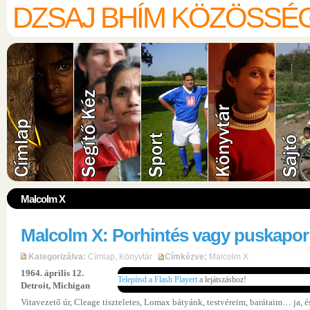
DZSAJ BHÍM KÖZÖSSÉ
Malcolm X
Malcolm X: Porhintés vagy puskapor
Kategorizálva:
Címlap
,
Könyvtár
Címkézve:
Malcolm X
1964. április 12.
Telepítsd a Flash Playert
a lejátszáshoz!
Detroit, Michigan
Vitavezető úr, Cleage tiszteletes, Lomax bátyánk, testvéreim, barátaim… ja, é