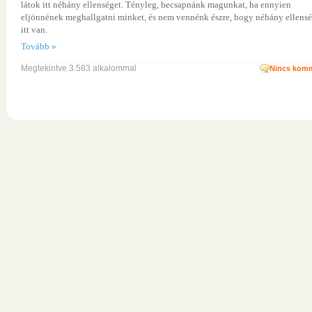
látok itt néhány ellenséget. Tényleg, becsapnánk magunkat, ha ennyien
eljönnének meghallgatni minket, és nem vennénk észre, hogy néhány ellensé
itt van.
Tovább »
Megtekintve 3.583 alkalommal
Nincs komm