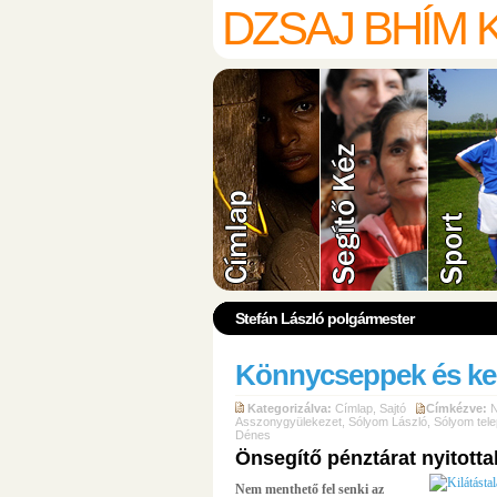
DZSAJ BHÍM
ambedkar.hu
www.jaibhim.hu
Stefán László polgármester
Könnycseppek és ke
Kategorizálva:
Címlap
,
Sajtó
Címkézve:
Asszonygyülekezet
,
Sólyom László
,
Sólyom tele
Dénes
Önsegítő pénztárat nyitott
Nem menthető fel senki az