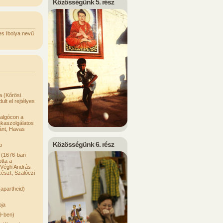
Közösségünk 5. rész
s Ibolya nevű
a (Kőrösi
t el rejtélyes
algócon a
kaszolgálatos
tánt, Havas
Közösségünk 6. rész
p
 (1676-ban
tta a
i Végh András
lkészt, Szalóczi
(apartheid)
pja
9-ben)