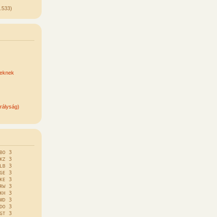
.533)
keknek
rályság)