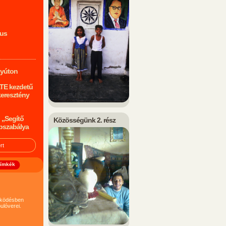
mus
nyúton
ATE kezdetű
keresztény
 „Segítő
Közösségünk 2. rész
pszabálya
ímkék
működésben
ulóverei.