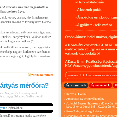
- Három találkozás
? A szociális szakmát megosztotta a
- A kasztok pokla
l kapcsolatos ügye.
- Ámbédkar és a buddhiz
 akik loptak, csaltak, törvénytelenséget
t szociális szakma és törvénykezés hiátusa,
- A gyökerek felkutatása
izáljuk a lopást, a törvénytelenséget, azaz
Orsós János: Indiai utakon, cigá
n, tinektek, szegényeknek, valóban csak ez
pek és kegyelem tinéktek.)”
A II. Vatikáni Zsinat NOSTRA AET
ok mellé áll, és nem azért, mert egyetért a
nyilatkozata az Egyház és a nem 
 lehetősége nagyon korlátozott ezekben az
vallások kapcsolatáról
csenek segítségek, legfeljebb a sajókazai
A Dzsaj Bhím Közösség Sajókazai
Kéz” Asszonygyülekezetének Ala
Nincs komment
ártyás mérőóra?
Új bejegyzések
Új kommentek
C
ve:
Magyar Önkormányzatok
Kedves Híveink!
 Asszonygyülekezet
,
Stefán László
Ámbédkar Szöveggyűjtemény
Az indiai Sutees Store-ral való együtt
készülnek a Dzsaj Bhím Közösség téli p
ayert
a lejátszáshoz!
Fázol? Vegyél el egy kabátot!
kezelő programja, pedig ez feltétele
Megemlékezést tartottunk Setét Jenőről