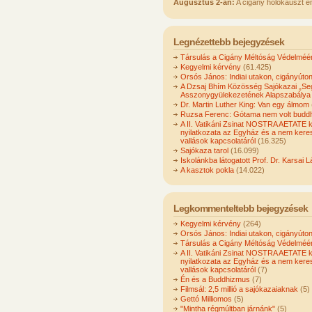
Augusztus 2-án:
A cigány holokauszt e
Legnézettebb bejegyzések
Társulás a Cigány Méltóság Védelméér
Kegyelmi kérvény
(61.425)
Orsós János: Indiai utakon, cigányúto
A Dzsaj Bhím Közösség Sajókazai „Seg
Asszonygyülekezetének Alapszabálya
Dr. Martin Luther King: Van egy álmom
Ruzsa Ferenc: Gótama nem volt buddh
A II. Vatikáni Zsinat NOSTRA AETATE 
nyilatkozata az Egyház és a nem kere
vallások kapcsolatáról
(16.325)
Sajókaza tarol
(16.099)
Iskolánkba látogatott Prof. Dr. Karsai L
A kasztok pokla
(14.022)
Legkommenteltebb bejegyzések
Kegyelmi kérvény
(264)
Orsós János: Indiai utakon, cigányúto
Társulás a Cigány Méltóság Védelméér
A II. Vatikáni Zsinat NOSTRA AETATE 
nyilatkozata az Egyház és a nem kere
vallások kapcsolatáról
(7)
Én és a Buddhizmus
(7)
Filmsál: 2,5 millió a sajókazaiaknak
(5)
Gettó Milliomos
(5)
"Mintha régmúltban járnánk"
(5)