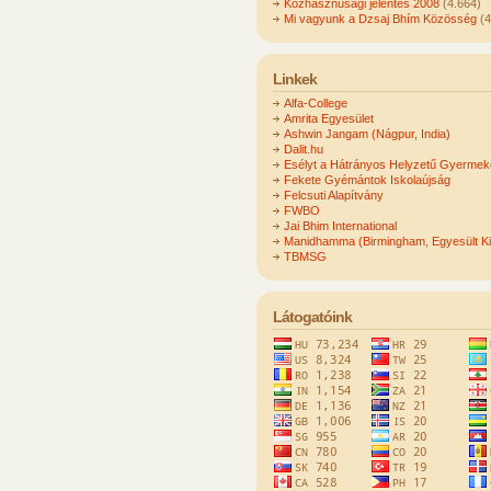
Közhasznúsági jelentés 2008
(4.664)
Mi vagyunk a Dzsaj Bhím Közösség
(4
Linkek
Alfa-College
Amrita Egyesület
Ashwin Jangam (Nágpur, India)
Dalit.hu
Esélyt a Hátrányos Helyzetű Gyerme
Fekete Gyémántok Iskolaújság
Felcsuti Alapítvány
FWBO
Jai Bhim International
Manidhamma (Birmingham, Egyesült Ki
TBMSG
Látogatóink