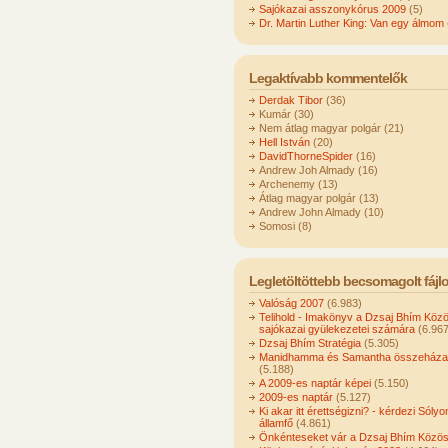
Sajókazai asszonykórus 2009
(5)
Dr. Martin Luther King: Van egy álmom
Legaktívabb kommentelők
Derdak Tibor
(36)
Kumár (30)
Nem átlag magyar polgár (21)
Hell István
(20)
DavidThorneSpider
(16)
Andrew Joh Almady (16)
Archenemy (13)
Átlag magyar polgár (13)
Andrew John Almady (10)
Somosi (8)
Legletöltöttebb becsomagolt fájl
Valóság 2007
(6.983)
Telihold - Imakönyv a Dzsaj Bhím Köz
sajókazai gyülekezetei számára
(6.967
Dzsaj Bhím Stratégia
(5.305)
Manidhamma és Samantha összeházas
(5.188)
A 2009-es naptár képei
(5.150)
2009-es naptár
(5.127)
Ki akar itt érettségizni? - kérdezi Sóly
államfő
(4.861)
Önkénteseket vár a Dzsaj Bhím Közö