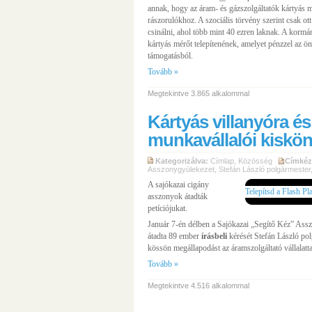
annak, hogy az áram- és gázszolgáltatók kártyás 
rászorulókhoz. A szociális törvény szerint csak o
csinálni, ahol több mint 40 ezren laknak. A kormán
kártyás mérőt telepítenének, amelyet pénzzel az ön
támogatásból.
Tovább »
Megtekintve 3.865 alkalommal
Kártyás villanyóra és
munkavállalói kiskö
Kategorizálva:
Címlap
,
Közösség
Címkéz
Asszonygyülekezet
,
Stefán László polgármester
A sajókazai cigány
Telepítsd a Flash Pl
asszonyok átadták
petíciójukat.
Január 7-én délben a Sajókazai „Segítő Kéz” Assz
átadta 89 ember
írásbeli
kérését Stefán László po
kössön megállapodást az áramszolgáltató vállalattal
Tovább »
Megtekintve 4.516 alkalommal