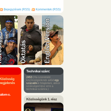
Bejegyzések (RSS)
Kommentek (RSS)
Technikai szám:
2453
(Ha szeretnéd
m Közösség
közösségünknek adód
egy
megjelenés
százalék
át felajánlani, akkor
szükséged lesz erre a
technikai-számra.)
alom c.
Közösségünk 1. rész