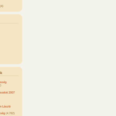
(4)
ok
össég
)
odott 2007
om László
sség
(4.762)