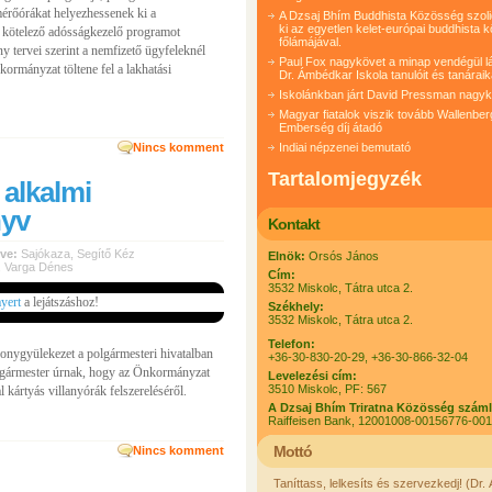
mérőórákat helyezhessenek ki a
A Dzsaj Bhím Buddhista Közösség szolida
ki az egyetlen kelet-európai buddhista 
tt kötelező adósságkezelő programot
főlámájával.
y tervei szerint a nemfizető ügyfeleknél
Paul Fox nagykövet a minap vendégül lá
kormányzat töltene fel a lakhatási
Dr. Ámbédkar Iskola tanulóit és tanáraik
Iskolánkban járt David Pressman nagy
Magyar fiatalok viszik tovább Wallenber
Emberség díj átadó
Nincs komment
Indiai népzenei bemutató
Tartalomjegyzék
 alkalmi
nyv
Kontakt
ve:
Sajókaza
,
Segítő Kéz
Elnök:
Orsós János
,
Varga Dénes
Cím:
3532 Miskolc, Tátra utca 2.
ayert
a lejátszáshoz!
Székhely:
3532 Miskolc, Tátra utca 2.
Telefon:
onygyülekezet a polgármesteri hivatalban
+36-30-830-20-29, +36-30-866-32-04
lgármester úrnak, hogy az Önkormányzat
Levelezési cím:
3510 Miskolc, PF: 567
 kártyás villanyórák felszereléséről.
A Dzsaj Bhím Triratna Közösség szám
Raiffeisen Bank, 12001008-00156776-00
Mottó
Nincs komment
Taníttass, lelkesíts és szervezkedj! (Dr