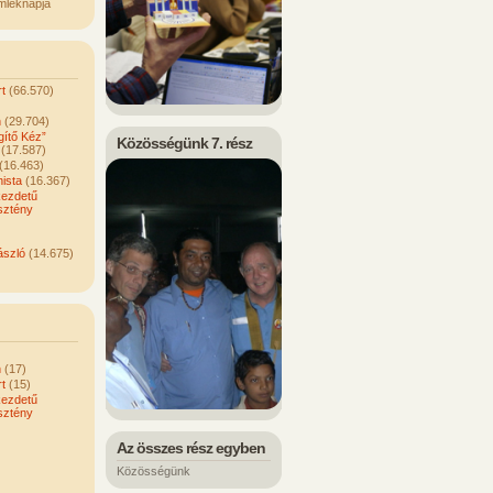
mléknapja
t
(66.570)
n
(29.704)
ítő Kéz”
Közösségünk 7. rész
(17.587)
(16.463)
ista
(16.367)
kezdetű
sztény
ászló
(14.675)
n
(17)
t
(15)
kezdetű
sztény
Az összes rész egyben
Közösségünk