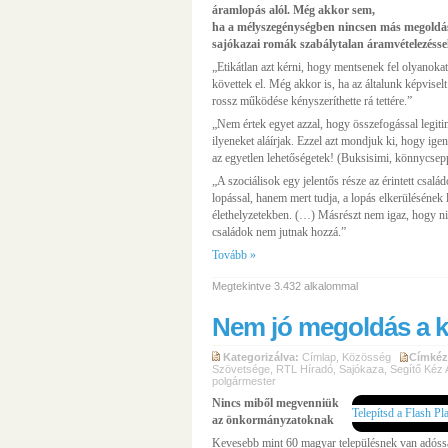
áramlopás alól. Még akkor sem,
ha a mélyszegénységben nincsen más megoldás
sajókazai romák szabálytalan áramvételezésse
„Etikátlan azt kérni, hogy mentsenek fel olyanokat,
követtek el. Még akkor is, ha az általunk képvisel
rossz működése kényszeríthette rá tettére.”
„Nem értek egyet azzal, hogy összefogással legitim
ilyeneket aláírjak. Ezzel azt mondjuk ki, hogy ige
az egyetlen lehetőségetek! (Buksisimi, könnycsep
„A szociálisok egy jelentős része az érintett család
lopással, hanem mert tudja, a lopás elkerülésének
élethelyzetekben. (…) Másrészt nem igaz, hogy nin
családok nem jutnak hozzá.”
Tovább »
Megtekintve 3.432 alkalommal
Nem jó megoldás a k
Kategorizálva:
Címlap
,
Közösség
Címkéz
Szövetsége
,
RTL Híradó
,
Sajókaza
,
Segítő Kéz
polgármester
Nincs miből megvenniük
Telepítsd a Flash Pl
az önkormányzatoknak
Kevesebb mint 60 magyar településnek van adósság