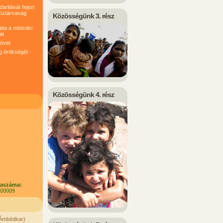
ritását fejezi
köztársaság
Közösségünk 3. rész
tta a miskolci
at
követ
g örökségét -
Közösségünk 4. rész
laszáma:
100009
. Ámbédkar)