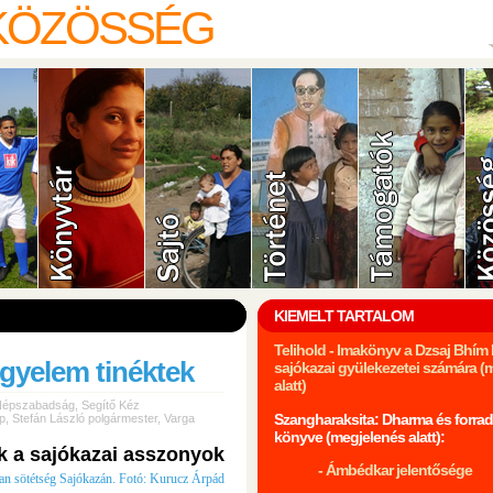
 KÖZÖSSÉG
KIEMELT TARTALOM
Telihold - Imakönyv a Dzsaj Bhí
gyelem tinéktek
sajókazai gyülekezetei számára (
alatt)
Népszabadság
,
Segítő Kéz
Szangharaksita: Dharma és forrad
p
,
Stefán László polgármester
,
Varga
könyve (megjelenés alatt):
ak a sajókazai asszonyok
- Ámbédkar jelentősége