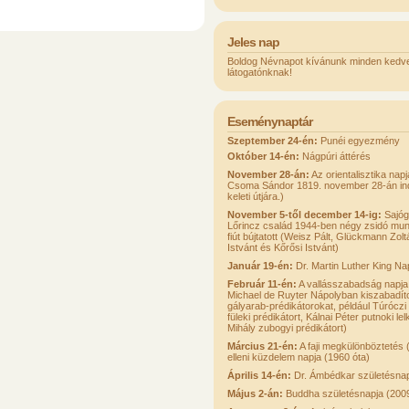
Jeles nap
Boldog Névnapot kívánunk minden kedve
látogatónknak!
Eseménynaptár
Szeptember 24-én:
Punéi egyezmény
Október 14-én:
Nágpúri áttérés
November 28-án:
Az orientalisztika napj
Csoma Sándor 1819. november 28-án indul
keleti útjára.)
November 5-től december 14-ig:
Sajóg
Lőrincz család 1944-ben négy zsidó mun
fiút bújtatott (Weisz Pált, Glückmann Zol
Istvánt és Kőrősi Istvánt)
Január 19-én:
Dr. Martin Luther King Na
Február 11-én:
A vallásszabadság napja
Michael de Ruyter Nápolyban kiszabadíto
gályarab-prédikátorokat, például Túrócz
füleki prédikátort, Kálnai Péter putnoki le
Mihály zubogyi prédikátort)
Március 21-én:
A faji megkülönböztetés 
elleni küzdelem napja (1960 óta)
Április 14-én:
Dr. Ámbédkar születésna
Május 2-án:
Buddha születésnapja (200