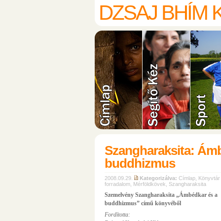
DZSAJ BHÍM
ambedkar.hu
www.jaibhim.hu
Szangharaksita: Ámb
buddhizmus
2008.09.29.
Kategorizálva:
Címlap
,
Könyvtár
forradalom
,
Mérföldkövek
,
Szangharaksita
Szemelvény Szangharaksita „Ámbédkar és a
buddhizmus” című könyvéből
Fordította: