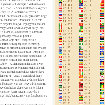
hatták Chowdar-tó használatához való
 javukra ítélt. Addigra a vízhasználatért
 el. Már 1927-ben, mielőtt az év véget ért,
pést tett. A konferencia elvetette a
hindú szentiratokat, és megerősítette, hogy
dalmi rendszerben. December 25-én este
en elégették az egyik legnagyobb becsben
tit avagy Manu törvénykönyvét, mely 1500
li a súdrákat, akadályozza fejlődésüket,
gazdasági, vallási és politikai
sorban tartja őket”- szögezte le a
 a történelem legnagyobb jelentőségű
melyet az ortodox hinduizmus ezer év alatt
utató történelmi hatása miatt Ámbédkart
te a kiközösítéséről szóló pápai bullát. Az
nbergben nem a pápai bullát, hanem
l Luther… A Manuszmriti legalább olyan
int amennyire az érinthetetlenek gyűlölték.
ozta tettének szimbolikus jelentőségét:
lentette ki – „azzal a szándékkal, hogy
nt szükség van drasztikus gyógymódokra.
i. Nem arról van szó, hogy a Manuszmriti
z egyetlen helyes alapelvet sem, és Manu
omkutató. Azért vetettük máglyára a
át látjuk benne, mely alatt évszázadok óta