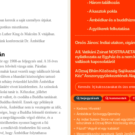
- Három találkozás
- A kasztok pokla
- Ámbédkar és a buddhiz
ban keresik a saját személyes útjukat.
gzotikus misztikuma.
- A gyökerek felkutatása
in Luther King és Malcolm X vitájában.
ezünk konferenciát Dr. Ámbédkar
Orsós János: Indiai utakon, cigá
A II. Vatikáni Zsinat NOSTRA AET
án
nyilatkozata az Egyház és a nem 
r egy 1908-as feljegyzés utal. A 16 éves
vallások kapcsolatáról
es felvételi vizsga után. Páratlan
A Dzsaj Bhím Közösség Sajókazai
 a mahár kaszt vezetői nagy találkozót hívtak
Kéz” Asszonygyülekezetének Ala
yűlésen a bhandárí közösséghez tartozó
kit néhány évtizeddel később Ámbédkar
álatáért vívott küzdelemben. Az szónokok
lai tanár is. Kéluszkar, jóllehet
t vallott, és csodálta a Buddha tanításait.
Új bejegyzések
Új kommentek
C
Buddha életéről. Ennek egy példányát
lévén, Ámbédkar nem is vesztegette az időt,
Kedves Híveink!
éges, hogy a Buddha felemelő története: a
Ámbédkar Szöveggyűjtemény
, a megvilágosodás végső elérése, és a
Az indiai Sutees Store-ral való együtt
törölhetetlen nyomot hagyott a fiú
készülnek a Dzsaj Bhím Közösség téli p
 rendkívüli érinthetetlen fiú sorsát.
Fázol? Vegyél el egy kabátot!
tővé, hogy Ámbédkar folytathassa
Megemlékezést tartottunk Setét Jenőről