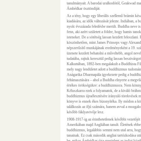
tanulmányait. A barodai uralkodótól, Geakwad mahár
Ámbédkar ösztöndíját.
Az a tény, hogy egy liberális szellemű brámin kész
kiadására, az idők változását jelezte. Indiában, a
nyolc évszázada feledésbe merült. Buddha neve is
fenn, aki azért született a földre, hogy hamis tan
isteneket. De a sötétség lassan kezdett feloszlani
köszönhetően, mint James Prinseps vagy Alexan
népszerűsítő munkájának eredményeként a 19. szá
üzenete kezdett behatolni a műveltebb, angol neve
tudatába, rajtuk keresztül pedig lassan beszivárgo
Kalkuttában, 1892-ben megalakult a Buddhista Fil
mely nagy lendületet adott a buddhizmus tudomá
Anágarika Dharmapála igyekezete pedig a buddhi
feltámasztására – ahol a Buddha elnyerte a megvil
értékes örökségükre: a buddhizmusra. Nem könnyű
Kéluszkarra ezek a folyamatok, de a kiváló bráhmi
buddhizmus újraélesztésére irányuló törekvések 
könyve is ennek ékes bizonyítéka. Ily módon a k
találkozás az ifjú számára, hanem avval a mozgalo
később fáklyavivője lesz.
1908-1917-ig az érinthetetlenek későbbi vezetőjét
Amerikában majd Angliában tanult. Életének ebbe
buddhizmus, legalábbis semmi nem utal arra, hog
tanainak. Ez csak második angliai tartózkodása u
be, mikor Ámbédkar újra megjelent az indiai közé