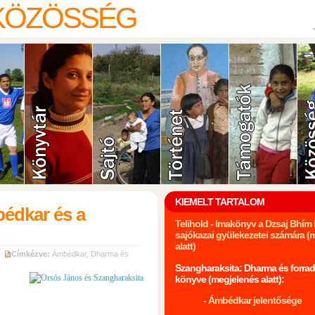
 KÖZÖSSÉG
KIEMELT TARTALOM
édkar és a
Telihold - Imakönyv a Dzsaj Bhí
sajókazai gyülekezetei számára (
alatt)
Címkézve:
Ámbédkar
,
Dharma és
Szangharaksita: Dharma és forrad
könyve (megjelenés alatt):
- Ámbédkar jelentősége