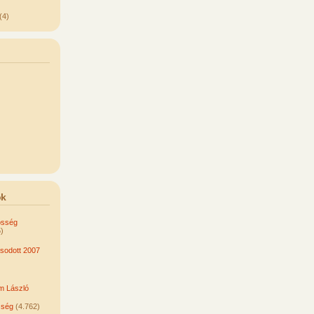
(4)
ok
össég
)
odott 2007
om László
sség
(4.762)