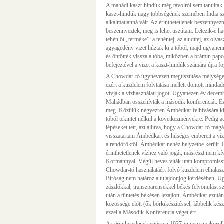
A mahádi kaszt-hindúk még távolról sem tanultak
kaszt-hindúk nagy többségének szemében India sz
alkalmatlanná vált. Az érinthetetlenek beszennyezté
beszennyeztek, meg is lehet tisztítani. Létezik-e h
tehén öt „terméke”: a tehéntej, az aludttej, az olva
agyagedény vizet húztak ki a tóból, majd ugyanenn
és öntötték vissza a tóba, miközben a brámin pap
befejeztével a vizet a kaszt-hindúk számára újra f
A Chowdar-tó úgynevezett megtisztítása mélységes
ezért a küzdelem folytatása mellett döntött minda
vívják a vízhasználati jogot. Ugyanezen év decemb
Mahádban összehívták a második konferenciát. Ez
meg. Közülük négyezren Ámbédkar felhívására kiny
tóból tekintet nélkül a következményekre. Pedig a
lépéseket tett, azt állítva, hogy a Chowdar-tó mag
visszatartani Ámbédkart és hűséges embereit a víz
a rendőröktől. Ámbédkar nehéz helyzetbe került. 
érinthetetlenek vízhez való jogát, másrészt nem k
Kormánnyal. Végül heves viták után kompromissz
Chowdar-tó használatáért folyó küzdelem elhalaszt
Bíróság nem határoz a tulajdonjog kérdésében. 
zászlókkal, transzparensekkel békés felvonulást sz
után a tüntetés békésen lezajlott. Ámbédkar ezut
közössége előtt (ők bőrkikészítéssel, lábbelik készí
ezzel a Második Konferencia véget ért.