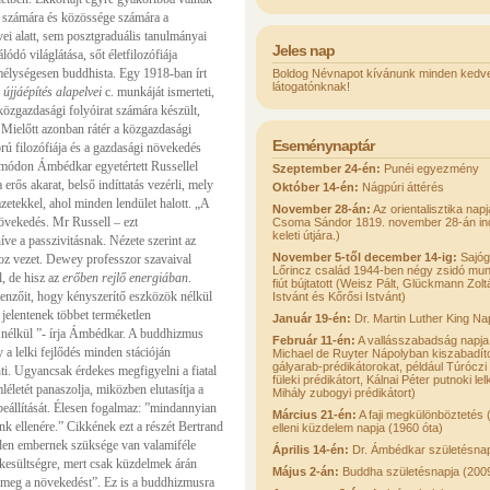
 számára és közössége számára a
ei alatt, sem posztgraduális tanulmányai
Jeles nap
ódó világlátása, sőt életfilozófiája
mélységesen buddhista. Egy 1918-ban írt
Boldog Névnapot kívánunk minden kedve
látogatónknak!
újjáépítés alapelvei
c. munkáját ismerteti,
közgazdasági folyóirat számára készült,
 Mielőtt azonban rátér a közgazdasági
Eseménynaptár
orú filozófiája és a gazdasági növekedés
 módon Ámbédkar egyetértett Russellel
Szeptember 24-én:
Punéi egyezmény
erős akarat, belső indíttatás vezérli, mely
Október 14-én:
Nágpúri áttérés
etekkel, ahol minden lendület halott. „A
November 28-án:
Az orientalisztika napj
növekedés. Mr Russell – ezt
Csoma Sándor 1819. november 28-án indul
keleti útjára.)
íve a passzivitásnak. Nézete szerint az
November 5-től december 14-ig:
Sajóg
oz vezet. Dewey professzor szavaival
Lőrincz család 1944-ben négy zsidó mun
l, de hisz az
erőben rejlő energiában
.
fiút bújtatott (Weisz Pált, Glückmann Zol
llenzőit, hogy kényszerítő eszközök nélkül
Istvánt és Kőrősi Istvánt)
jelentenek többet terméketlen
Január 19-én:
Dr. Martin Luther King Na
nélkül ”- írja Ámbédkar. A buddhizmus
Február 11-én:
A vallásszabadság napja
 a lelki fejlődés minden stációján
Michael de Ruyter Nápolyban kiszabadíto
gályarab-prédikátorokat, például Túrócz
nti. Ugyancsak érdekes megfigyelni a fiatal
füleki prédikátort, Kálnai Péter putnoki le
életét panaszolja, miközben elutasítja a
Mihály zubogyi prédikátort)
eállítását. Élesen fogalmaz: ”mindannyian
Március 21-én:
A faji megkülönböztetés 
nk ellenére.” Cikkének ezt a részét Bertrand
elleni küzdelem napja (1960 óta)
nden embernek szüksége van valamiféle
Április 14-én:
Dr. Ámbédkar születésna
elkesültségre, mert csak küzdelmek árán
Május 2-án:
Buddha születésnapja (200
ja meg a növekedést”. Ez is a buddhizmusra