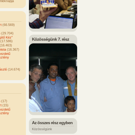
mléknapja
t
(66.569)
n
(29.704)
ítő Kéz”
Közösségünk 7. rész
(17.586)
(16.463)
ista
(16.367)
kezdetű
sztény
ászló
(14.674)
n
(17)
t
(15)
kezdetű
sztény
Az összes rész egyben
Közösségünk