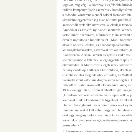
Az érinthetetlenek egészen 1937-ig nem gyakorol
jogukat, míg végül a Bombayi Legfelsőbb Bíróság a
indított kampányt újabb események homályosították
a második konferencia ennél sokkal forradalmibb lé
társadalmi egyenlőtlenség evangéliumát prédikáló 
szembenáll ezek alkalmazásával a jelenlegi társa
Ámbédkar és követői nyilvános szertartás keretéb
tartott hindú szentiratot, a hírhedett Manuszmri
éven át irányította a hindúk életét. „Manu becsmér
aláássa önbecsülésüket, és állandósítja társadalmi, 
kiszolgáltatottságukat, egyszóval örökös rabszolga
Konferencia. A Manuszmriti elégetése egyike volt
tekintélyromboló tetteinek, a legnagyobb csapás, 
elszenvedett. A Manusmriti elégetésének jövőbe m
néhány csodálója Lutherhez hasonlította, aki eléget
összehasonlítás még találóbb lett volna, ha Witte
valamely szent katolikus dogma szövegét égeti e
imádott és tisztelt írása volt a kaszt-hindúknak, m
1937-ben egy interjú során Ámbédkar így hangsúly
„Gondosan előkészített és hathatós lépés volt” – je
kierőszakoljuk a kaszt-hindúk figyelmét. Időnké
Ha nem kopogtatunk, soha nem fognak ajtót nyitn
minden tanítását el kell ítélni, hogy nem tartalma
csak egy szegény bolond volt, nem tudós társadal
törvénykönyvet, mert az igazságtalanság szimbólum
görnyedünk.”