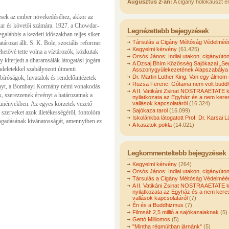
Augusztus 2-án:
A cigány holokauszt e
gesek az ember növekedéséhez, akkor az
ar és követői számára. 1927. a Chowdar-
Legnézettebb bejegyzések
galábbis a kezdeti időszakban teljes siker
Társulás a Cigány Méltóság Védelméér
ározat állt. S. K. Bole, szociális reformer
Kegyelmi kérvény
(61.425)
etővé tette volna a víztározók, közkutak
Orsós János: Indiai utakon, cigányúto
y kiterjedt a dharamsálák látogatási jogára
A Dzsaj Bhím Közösség Sajókazai „Seg
ndeletekkel szabályozott útmenti
Asszonygyülekezetének Alapszabálya
Dr. Martin Luther King: Van egy álmom
 bíróságok, hivatalok és rendelőintézetek
Ruzsa Ferenc: Gótama nem volt buddh
tványt, a Bombayi Kormány némi vonakodás
A II. Vatikáni Zsinat NOSTRA AETATE 
ák, szerezzenek érvényt a határozatnak a
nyilatkozata az Egyház és a nem kere
ézményekben. Az egyes körzetek vezető
vallások kapcsolatáról
(16.324)
Sajókaza tarol
(16.099)
i szerveket azok illetékességéről, fontolóra
Iskolánkba látogatott Prof. Dr. Karsai L
fogadásának kívánatosságát, amennyiben ez
A kasztok pokla
(14.021)
Legkommenteltebb bejegyzések
Kegyelmi kérvény
(264)
Orsós János: Indiai utakon, cigányúto
Társulás a Cigány Méltóság Védelméér
A II. Vatikáni Zsinat NOSTRA AETATE 
nyilatkozata az Egyház és a nem kere
vallások kapcsolatáról
(7)
Én és a Buddhizmus
(7)
Filmsál: 2,5 millió a sajókazaiaknak
(5)
Gettó Milliomos
(5)
"Mintha régmúltban járnánk"
(5)