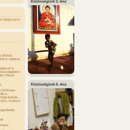
Közösségünk 5. rész
s Ibolya nevű
a (Kőrösi
t el rejtélyes
algócon a
kaszolgálatos
tánt, Havas
Közösségünk 6. rész
p
 (1676-ban
tta a
i Végh András
lkészt, Szalóczi
(apartheid)
pja
9-ben)