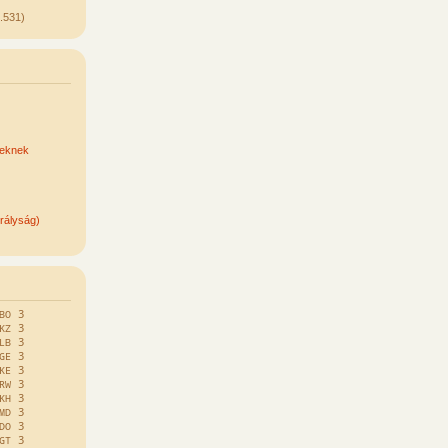
.531)
keknek
rályság)