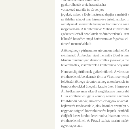
gyakorolhatták a víz használatára
vonatkozó morális és törvényes
jogukat, mikor a Bole-határozat alapján a mahádi v
az áldatlan állapot már három éve tartott, amiko
osztályainak szervezete kétnapos konferencia össze
megvitatására. A Konferenciát Mahád külvárosáb
egész területéről özönlöttek az érinthetetlenek. Ám
lelkesítő beszédet, majd határozatokat fogadtak e
tüntető menetté alakult.
A tömeg négy párhuzamos útvonalon indult el Mah
élén haladó Ámbédkar vizet merített a tóból és megi
Miután mindannyian demonstrálták jogaikat, a m
felkerekedtek, visszatértek a konferencia helyszíné
Nem sokáig örülhettek győzelmüknek. A városban a
érinthetetlenek be akarnak törni a Vireshwar temp
felbőszült tömege rárontott a még a konferencia t
bambuszbotokkal ütlegelni kezdte őket. Hamarosan
Ámbédkarnak nem sikerül megfékeznie harcosabb t
Húsz érinthetetlen így is komoly sérülést szenved
kaszt-hindú bandák, miközben elhagyták a várost.
bajkeverőt tartóztattak le, akik közül öt személyt 
négyhavi szigorú börtönbüntetést kaptak. Ámbédka
elöljárói kaszt-hinduk lettek volna, biztosan nem s
érinthetetleneknek, és Péswá szokás szerint tettéért
agyontapostatni.