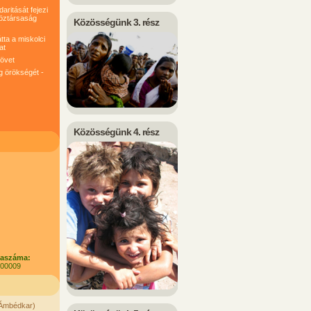
ritását fejezi
köztársaság
Közösségünk 3. rész
tta a miskolci
at
követ
g örökségét -
Közösségünk 4. rész
laszáma:
100009
. Ámbédkar)