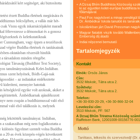
ádzsától kért segítséget, aki biztosította
A Dzsaj Bhím Buddhista Közösség szolida
ki az egyetlen kelet-európai buddhista 
főlámájával.
tetést érzett Buddha életének megírására és
Paul Fox nagykövet a minap vendégül lá
 buddhizmus bölcsőjében, a vallás már hét-
Dr. Ámbédkar Iskola tanulóit és tanáraik
 csak Visnu egyik inkarnációjaként maradt
Iskolánkban járt David Pressman nagy
okkal félrevezesse a démonokat és a gonosz
Magyar fiatalok viszik tovább Wallenber
Emberség díj átadó
. Régészeknek és keletkutatóknak
der Cunnungham, vagy éppen a teozófusok
Indiai népzenei bemutató
zad végére Buddha életének és tanításainak
Tartalomjegyzék
lésben-oktatásban részesült hindúk
tt a társadalom minden rétegébe.
ológiai Társaság (Buddhist Text Society),
Kontakt
nyos tanulmányozásának Kelet-Indiában.
Elnök:
Orsós János
zmus szent helyének, Bódh-Gajá-nak
Cím:
ágosodást – az indiaiakat emlékeztette
3532 Miskolc, Tátra utca 2.
 kideríteni, mennyire hatottak
Székhely:
n kétségkívül egyike volt azoknak, akiket a
3532 Miskolc, Tátra utca 2.
megérintettek. Ámbédkarnak ajándékozott
Telefon:
önyv nem csupán a buddhizmussal való első
+36-30-830-20-29, +36-30-866-32-04
mmal való első találkozás is, melynek
Levelezési cím:
3510 Miskolc, PF: 567
A Dzsaj Bhím Triratna Közösség szám
 még lekötötték tanulmányai. Indiában,
Raiffeisen Bank, 12001008-00156776-00
n a szakaszában még nem foglalkoztatta a
Mottó
y különös figyelmet szentelt volna Buddha
tán a 20-as évek közepén-végén következett
Taníttass, lelkesíts és szervezkedj! (Dr
letben. Ekkortájt egyre gyakoribbá válnak