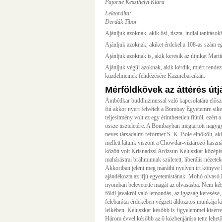
Pajorné Keszthelyi Klára
Lektorálta:
Derdák Tibor
Ajánljuk azoknak, akik ősi, tiszta, indiai tanítások
Ajánljuk azoknak, akiket érdekel a 108-as szám e
Ajánljuk azoknak is, akik keresik az útjukat Mart
Ajánljuk végül azoknak, akik kérdik, miért rend
küzdelmeinek felidézésére Kazincbarcikán.
Mérföldkövek az áttérés útj
Ámbédkar buddhizmussal való kapcsolatára előszö
fiú akkor nyert felvételt a Bombay Egyetemre siker
teljesítmény volt ez egy érinthetetlen fiútól, ezért
össze tiszteletére. A Bombayban megtartott nagyg
neves társadalmi reformer S. K. Bole elnökölt, a
mellett látunk viszont a Chowdar-víztározó haszn
között volt Krisnadzsí Ardzsun Kéluszkar középisko
mahárástrai bráhminnak született, liberális nézeteke
Akkoriban jelent meg maráthi nyelven írt könyve 
ajándékozta az ifjú egyetemistának. Mohó olvasó 
nyomban belevetette magát az olvasásba. Nem kéts
földi javakról való lemondás, az igazság keresése
felebarátai érdekében végzett áldozatos munkája ki
lelkében. Kéluszkar később is figyelemmel kísérte a
Három évvel később az ő közbenjárása tette lehe