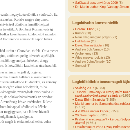
Sajókazai asszonykórus 2009
(5)
Dr. Martin Luther King: Van egy álmom
ezetés megnyitotta előttük a víztározót. Ez
r márciusban Kolaba megye elnyomott
Legaktívabb kommentelők
hívásáról döntött a fennálló helyzet
an tartották. A Bombayi Kormányzóság
Derdak Tibor
(36)
Kumár (30)
bédkar közel tízezer küldött előtt mondott
Nem átlag magyar polgár (21)
l. A konferencia a második napon békés
Hell István
(20)
DavidThorneSpider
(16)
Andrew Joh Almady (16)
ád utcáin a Chowdar- tó felé. Ott a menet
Archenemy (13)
tta, a többiek pedig követték a példáját.
Átlag magyar polgár (13)
enetelők ugyanolyan békésen, ahogy
Andrew John Almady (10)
re, és készülődni kezdtek az útra hazafelé.
Somosi (8)
z a rémhír terjedt el, hogy az
lomba. Ennek hallatára a kaszt-hindúk
Legletöltöttebb becsomagolt fájl
erületén tartózkodó küldöttekre, és kemény
 az egész város felbolydult, és ha
Valóság 2007
(6.983)
ámogatóit, zavargások törtek volna ki.
Telihold - Imakönyv a Dzsaj Bhím Köz
sajókazai gyülekezetei számára
(6.965
ett, de sokakat bántalmaztak az ortodox
Dzsaj Bhím Stratégia
(5.305)
 A rendőrség késve intézkedett. Kilenc
Manidhamma és Samantha összeházas
három hónappal később el is ítéltek:
(5.188)
A 2009-es naptár képei
(5.150)
r megjegyezte, ha a Körzet hivatali
2009-es naptár
(5.126)
zolgáltatnak igazságot az
Ki akar itt érettségizni? - kérdezi Sóly
 őt magát is elefántokkal kellett volna
államfő
(4.861)
Önkénteseket vár a Dzsaj Bhím Közö