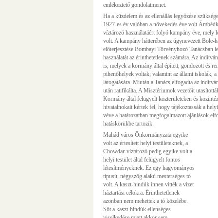
emlékeztető gondolatmenet.
Ha a küzdelem és az ellenállás legyőzése szüksé
1927-es év valóban a növekedés éve volt Ámbédk
víztározó használatáért folyó kampány éve, mely le
volt. A kampány hátterében az úgynevezett Bole-hat
előterjesztése Bombayi Törvényhozó Tanácsban leh
használatát az érinthetetlenek számára. Az indítván
is, melyek a kormány által épített, gondozott és re
pihenőhelyek voltak; valamint az állami iskolák, a
látogatására. Miután a Tanács elfogadta az indí
után ratifikálta. A Misztériumok vezetőit utasított
Kormány által felügyelt közterületeken és közint
hivatalnokait kértek fel, hogy tájékoztassák a hely
véve a határozatban megfogalmazott ajánlások el
hatáskörükbe tartozik.
Mahád város Önkormányzata egyike
volt az értesített helyi testületeknek, a
Chowdar-víztározó pedig egyike volt a
helyi testület által felügyelt fontos
létesítményeknek. Ez egy hagyományos
típusú, négyszög alakú mesterséges tó
volt. A kaszt-hindúk innen vitték a vizet
háztartási célokra. Érinthetetlenek
azonban nem mehettek a tó közelébe.
Sőt a kaszt-hindúk ellenséges
viselkedése miatt akkor sem