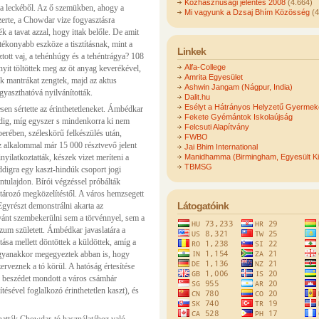
Közhasznúsági jelentés 2008
(4.664)
 a leckéből. Az ő szemükben, ahogy a
Mi vagyunk a Dzsaj Bhím Közösség
(4
erte, a Chowdar vize fogyasztásra
k a tavat azzal, hogy ittak belőle. De amit
atékonyabb eszköze a tisztításnak, mint a
Linkek
sztott vaj, a tehénhúgy és a tehéntrágya? 108
Alfa-College
yit töltöttek meg az öt anyag keverékével,
Amrita Egyesület
ok mantrákat zengtek, majd az aktus
Ashwin Jangam (Nágpur, India)
ogyaszthatóvá nyilvánították.
Dalit.hu
Esélyt a Hátrányos Helyzetű Gyerme
en sértette az érinthetetleneket. Ámbédkar
Fekete Gyémántok Iskolaújság
ddig, míg egyszer s mindenkorra ki nem
Felcsuti Alapítvány
erében, széleskörű felkészülés után,
FWBO
 alkalommal már 15 000 résztvevő jelent
Jai Bhim International
ilatkoztatták, készek vizet meríteni a
Manidhamma (Birmingham, Egyesült Ki
TBMSG
ddigra egy kaszt-hindúk csoport jogi
ántulajdon. Bírói végzéssel próbálták
tározó megközelítéstől. A város hemzsegett
Látogatóink
Egyrészt demonstrálni akarta az
ívánt szembekerülni sem a törvénnyel, sem a
um született. Ámbédkar javaslatára a
ása mellett döntöttek a küldöttek, amíg a
Ugyanakkor megegyeztek abban is, hogy
erveznek a tó körül. A hatóság értesítése
án beszédet mondott a város csámhár
tésével foglalkozó érinthetetlen kaszt), és