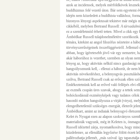
azok az incidensek, melyek mérföldkövek lesznek
buddhizmus felé vezető úton. Bár sem egyetemi év
idején nem közeledett a buddhista valláshoz, formál
bizonyos lényegi aspektusait tekintve már mégis 
cikkéből, melyben Bertrand Russell:
A társadalmi 
ez a szemléletmód érhető tetten. Mivel a cikk egy 
Ámbédkar Russell tulajdonelméletére szorítkozik.
témára, kitekint az angol filozófus nézeteire a háb
törvényszerűségeinek összefüggéseiről. Jellemző
abban, hogy ígéretesebb jövő vár egy nemzetre, ha 
akár háborúhoz is vezethet, szemben az olyan nemz
lényeg az, hogy aktivitás nélkül nincs gazdasági 
hangsúlyoznunk kell, - ellenzi a háborút, de nem h
aktivitás növekedéshez, a belenyugvás pusztulásh
szólva, Bertrand Russell csak az erőszak ellen szó
Emlékeztetnünk kell az erővel való fellépés elvi e
az eszmék csupán üres szavak, ahogy a tettek sem 
bohóckodásnál eszményképek vagy tudatos célok 
hasonló módon hangsúlyozza a vírját (virya), mely
elengedhetetlenül szükséges energiát, életerőt jele
Ámbédkart, amint az indiaiak belenyugvó életszeml
Kelet és Nyugat ezen az alapon szokványos szemb
materialisták vagyunk, még itt Keleten is, önmagu
Russell idézettel zárja, nyomatékosítva, hogy mi
küzdelemre, az ellenállás legyőzése fölött érzett l
pallérozhatja jellemét, „más szóval: így tapasztal