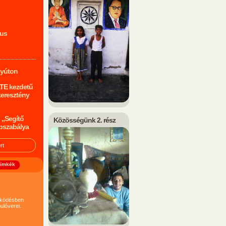
mus
nyúton
ATE kezdetű
keresztény
 „Segítő
Közösségünk 2. rész
pszabálya
ímkék
működésben
ulóverei.