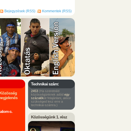
Bejegyzések (RSS)
Kommentek (RSS)
Technikai szám:
2453
(Ha szeretnéd
m Közösség
közösségünknek adód
egy
megjelenés
százalék
át felajánlani, akkor
szükséged lesz erre a
technikai-számra.)
alom c.
Közösségünk 1. rész