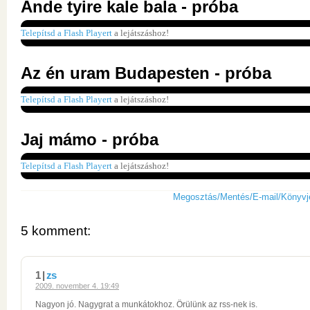
Ande tyire kale bala - próba
Telepítsd a Flash Playert
a lejátszáshoz!
Az én uram Budapesten - próba
Telepítsd a Flash Playert
a lejátszáshoz!
Jaj mámo - próba
Telepítsd a Flash Playert
a lejátszáshoz!
Megosztás/Mentés/E-mail/Könyvj
5 komment:
1 |
zs
2009. november 4. 19:49
Nagyon jó. Nagygrat a munkátokhoz. Örülünk az rss-nek is.