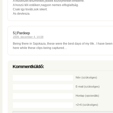
A müvészet teszminket,(tőbek közöt)minket emberré.
A hoszü téli estéken,nagyon nemes elfoglaltság.
Csak igy továb,sok sikert.
As devlesza.
5 | Pardeep
2009. december 4. 14:08
Being there in Sajokaza, these were the best days of my life.. I have been
here while these clips being captured…
Kommentküldő:
Név
(szükséges)
E-mail
(szükséges)
Honlap (opcionális)
=2+6 (szükséges)