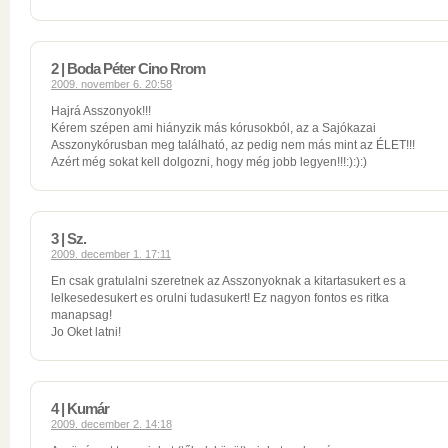
2 | Boda Péter Cino Rrom
2009. november 6. 20:58
Hajrá Asszonyok!!!
Kérem szépen ami hiányzik más kórusokból, az a Sajókazai
Asszonykórusban meg található, az pedig nem más mint az ÉLET!!!
Azért még sokat kell dolgozni, hogy még jobb legyen!!!:):):)
3 | Sz.
2009. december 1. 17:11
En csak gratulalni szeretnek az Asszonyoknak a kitartasukert es a
lelkesedesukert es orulni tudasukert! Ez nagyon fontos es ritka
manapsag!
Jo Oket latni!
4 | Kumár
2009. december 2. 14:18