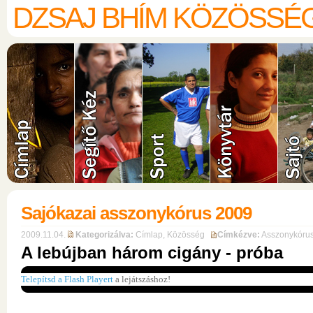
DZSAJ BHÍM KÖZÖSSÉ
Sajókazai asszonykórus 2009
2009.11.04.
Kategorizálva:
Címlap
,
Közösség
Címkézve:
Asszonykóru
A lebújban három cigány - próba
Telepítsd a Flash Playert
a lejátszáshoz!