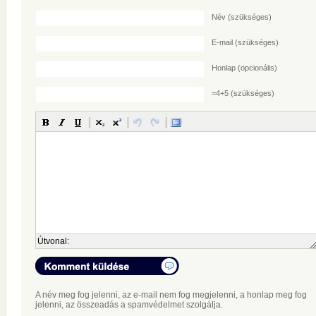
Név
(szükséges)
E-mail
(szükséges)
Honlap (opcionális)
=4+5 (szükséges)
Útvonal:
A név meg fog jelenni, az e-mail nem fog megjelenni, a honlap meg fog
jelenni, az összeadás a spamvédelmet szolgálja.