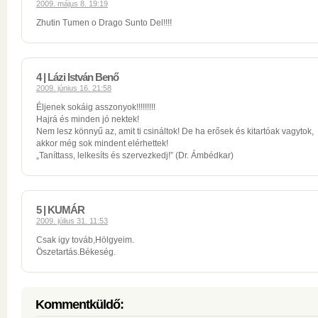
2009. május 8. 19:19
Zhutin Tumen o Drago Sunto Del!!!!
4 | Lázi István Benő
2009. június 16. 21:58
Éljenek sokáig asszonyok!!!!!!!!!
Hajrá és minden jó nektek!
Nem lesz könnyű az, amit ti csináltok! De ha erősek és kitartóak vagytok,
akkor még sok mindent elérhettek!
„Taníttass, lelkesíts és szervezkedj!” (Dr. Ámbédkar)
5 | KUMÁR
2009. július 31. 11:53
Csak igy továb,Hölgyeim.
Öszetartás.Békeség.
Kommentküldő: