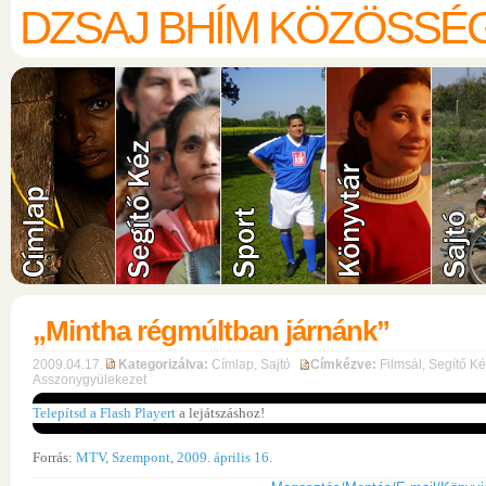
DZSAJ BHÍM KÖZÖSSÉ
„Mintha régmúltban járnánk”
2009.04.17.
Kategorizálva:
Címlap
,
Sajtó
Címkézve:
Filmsál
,
Segítő K
Asszonygyülekezet
Telepítsd a Flash Playert
a lejátszáshoz!
Forrás:
MTV, Szempont, 2009. április 16.