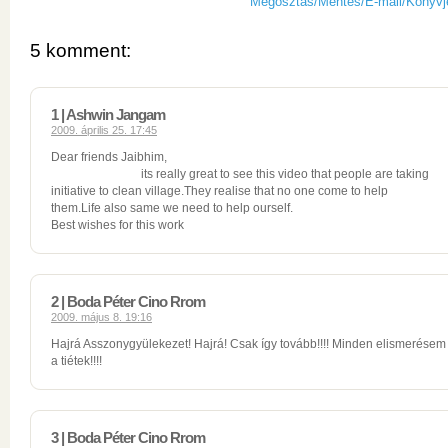
Megosztás/Mentés/E-mail/Könyvj
5 komment:
1 | Ashwin Jangam
2009. április 25. 17:45
Dear friends Jaibhim,
its really great to see this video that people are taking
initiative to clean village.They realise that no one come to help
them.Life also same we need to help ourself.
Best wishes for this work
2 | Boda Péter Cino Rrom
2009. május 8. 19:16
Hajrá Asszonygyülekezet! Hajrá! Csak így tovább!!!! Minden elismerésem
a tiétek!!!!
3 | Boda Péter Cino Rrom