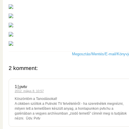
Megosztás/Mentés/E-mail/Könyvj
2 komment:
1 | pvtv
2012. május 8. 10:57
Köszöntöm a Tanodásokat!
A cikkben szóltok a Putnoki TV felvételéről - ha szeretnétek megnézni,
milyen lett a temetőben készült anyag, a honlapunkon pvtv.hu a
galériában a vegyes archívumban „zsidó temető” címnél meg is tudjátok
nézni. Üdv. Pvtv