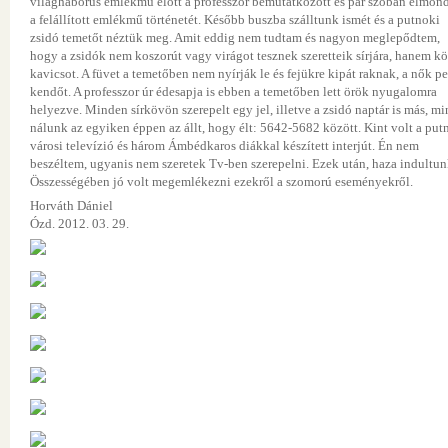
világháborús emlékmű előtt a professzor bemutatkozott és pár szóban elmond
a felállított emlékmű történetét. Később buszba szálltunk ismét és a putnoki
zsidó temetőt néztük meg. Amit eddig nem tudtam és nagyon meglepődtem,
hogy a zsidók nem koszorút vagy virágot tesznek szeretteik sírjára, hanem kö
kavicsot. A füvet a temetőben nem nyírják le és fejükre kipát raknak, a nők p
kendőt. A professzor úr édesapja is ebben a temetőben lett örök nyugalomra
helyezve. Minden sírkövön szerepelt egy jel, illetve a zsidó naptár is más, mi
nálunk az egyiken éppen az állt, hogy élt: 5642-5682 között. Kint volt a put
városi televízió és három Ámbédkaros diákkal készített interjút. Én nem
beszéltem, ugyanis nem szeretek Tv-ben szerepelni. Ezek után, haza indultun
Összességében jó volt megemlékezni ezekről a szomorú eseményekről.
Horváth Dániel
Ózd. 2012. 03. 29.