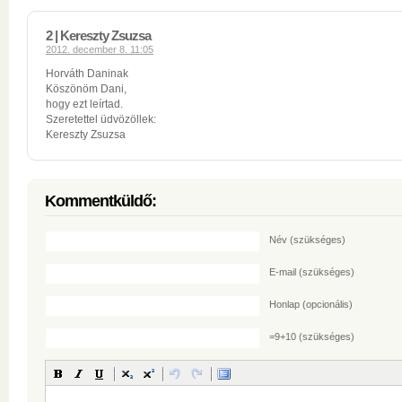
2 | Kereszty Zsuzsa
2012. december 8. 11:05
Horváth Daninak
Köszönöm Dani,
hogy ezt leírtad.
Szeretettel üdvözöllek:
Kereszty Zsuzsa
Kommentküldő:
Név
(szükséges)
E-mail
(szükséges)
Honlap (opcionális)
=9+10 (szükséges)