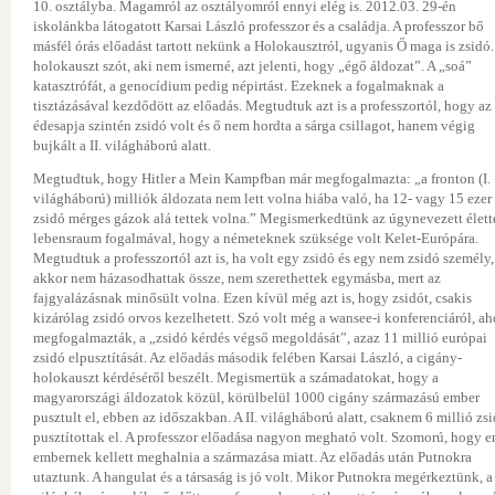
10. osztályba. Magamról az osztályomról ennyi elég is. 2012.03. 29-én
iskolánkba látogatott Karsai László professzor és a családja. A professzor bő
másfél órás előadást tartott nekünk a Holokausztról, ugyanis Ő maga is zsidó.
holokauszt szót, aki nem ismerné, azt jelenti, hogy „égő áldozat”. A „soá”
katasztrófát, a genocídium pedig népirtást. Ezeknek a fogalmaknak a
tisztázásával kezdődött az előadás. Megtudtuk azt is a professzortól, hogy az
édesapja szintén zsidó volt és ő nem hordta a sárga csillagot, hanem végig
bujkált a II. világháború alatt.
Megtudtuk, hogy Hitler a Mein Kampfban már megfogalmazta: „a fronton (I.
világháború) milliók áldozata nem lett volna hiába való, ha 12- vagy 15 ezer
zsidó mérges gázok alá tettek volna.” Megismerkedtünk az úgynevezett életté
lebensraum fogalmával, hogy a németeknek szüksége volt Kelet-Európára.
Megtudtuk a professzortól azt is, ha volt egy zsidó és egy nem zsidó személy,
akkor nem házasodhattak össze, nem szerethettek egymásba, mert az
fajgyalázásnak minősült volna. Ezen kívül még azt is, hogy zsidót, csakis
kizárólag zsidó orvos kezelhetett. Szó volt még a wansee-i konferenciáról, ah
megfogalmazták, a „zsidó kérdés végső megoldását”, azaz 11 millió európai
zsidó elpusztítását. Az előadás második felében Karsai László, a cigány-
holokauszt kérdéséről beszélt. Megismertük a számadatokat, hogy a
magyarországi áldozatok közül, körülbelül 1000 cigány származású ember
pusztult el, ebben az időszakban. A II. világháború alatt, csaknem 6 millió zs
pusztítottak el. A professzor előadása nagyon megható volt. Szomorú, hogy e
embernek kellett meghalnia a származása miatt. Az előadás után Putnokra
utaztunk. A hangulat és a társaság is jó volt. Mikor Putnokra megérkeztünk, a 