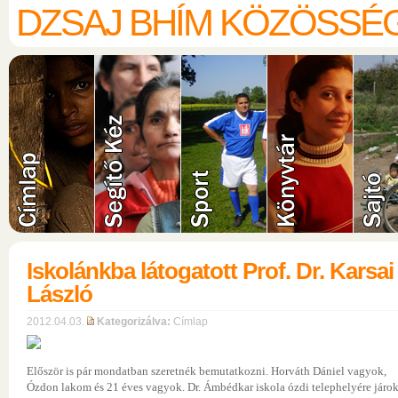
DZSAJ BHÍM KÖZÖSSÉ
Iskolánkba látogatott Prof. Dr. Karsai
László
2012.04.03.
Kategorizálva:
Címlap
Először is pár mondatban szeretnék bemutatkozni. Horváth Dániel vagyok,
Ózdon lakom és 21 éves vagyok. Dr. Ámbédkar iskola ózdi telephelyére járok