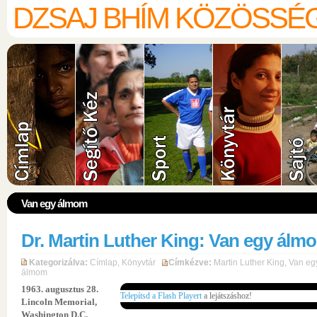
DZSAJ BHÍM KÖZÖSSÉ
Van egy álmom
Dr. Martin Luther King: Van egy álm
Kategorizálva:
Címlap
,
Könyvtár
Címkézve:
Martin Luther King
,
Van eg
álmom
1963. augusztus 28.
Telepítsd a Flash Playert
a lejátszáshoz!
Lincoln Memorial,
Washington D.C.