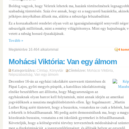
Boldog vagyok, hogy Veletek lehetek ma, hazánk történelmének legnagyob
szabadság tüntetésén. Száz éve annak, hogy ez a nagyszerű hazánkfia, akinek
jelképes árnyékában állunk ma, aláírta a rabszolga felszabadítást.
Ez a korszakalkotó rendelet olyan volt az igazságtalanságtól senyvedő néger
rabszolgák millióinak, mint a remény világítótornya. Mint egy hajnalsugár, v
vetett a rabság hosszú éjszakájának.
Tovább »
Megtekintve 16.464 alkalommal
4
komm
Mohácsi Viktória: Van egy álmom
Kategorizálva:
Címlap
,
Könyvtár
Címkézve:
Mohácsi Viktória
,
Népszabadság
,
Van egy álmom
December 16-án az egyházi iskolákért szervezett tüntetésen dr.
Pápai Lajos, győri megyés püspök, a katolikus iskolabizottság
elnöke beszédében azt állította, hogy Magyarországon az
egyházaknak olyan harcot kell folytatniuk, mint annak idején az amerikai
jogvédőknek a rasszista megkülönböztetés ellen. Így fogalmazott: „Martin
Luther King azért tüntetett, hogy a buszokra, vonatokra ne csak a fehérek, h
a feketék is felszállhassanak. Mi pedig azért demonstrálunk ma, hogy a magy
közoktatás buszaira, vonataira a mi iskolánk gyermekei is felszállhassanak.
Követeljük, hogy a költségvetési törvény tervezetének módosításával szünte
meg a diszkriminációt, a jogegyenlőtlenséget, és állítsák helyre az egyenlő