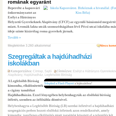
romának egyaránt
Beperelte a kaposvári
önkormányzatot az
Esélyt a Hátrányos
Helyzetű Gyerekeknek Alapítvány (CFCF) az egyenlő bánásmód megsérté
miatt. A romák lakta utcák szomszédságában lévő Pécsi utcai iskolába már
ideje szinte kizárólag roma gyerekek járnak.
Tovább »
Megtekintve 3.260 alkalommal
Nincs komm
Szegregáltak a hajdúhadházi
iskolákban
Kategorizálva:
Címlap
,
Sajtó
Címkézve:
Esélyt a Hátrányos Gyerekekn
Alapítvány
,
Hajdúhadház
,
Legfelsőbb Bíróság
A Legfelsőbb Bíróság
Telepítsd a Flash Playert
a lejátszáshoz!
kimondta, elkülönítették
a cigány tanulókat
Hajdúhadházán. Ezzel lényegében helybenhagyták az elsőfokú bíróság
ítéletét, szemben az ítélőtábla döntésével.
Helybenhagyta a Legfelsőbb Bíróság (LB) szerdai ítéletével a hajdúhadházi
szegregációs perben hozott elsőfokú ítéletnek azon rendelkezését, amely
kimondta: jogellenes elkülönítés miatt jogsértést követett el a település két