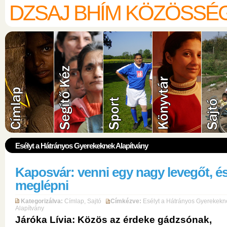
DZSAJ BHÍM KÖZÖSSÉ
Esélyt a Hátrányos Gyerekeknek Alapítvány
Kaposvár: venni egy nagy levegőt, é
meglépni
Kategorizálva:
Címlap
,
Sajtó
Címkézve:
Esélyt a Hátrányos Gyerekekn
Alapítvány
Járóka Lívia: Közös az érdeke gádzsónak,