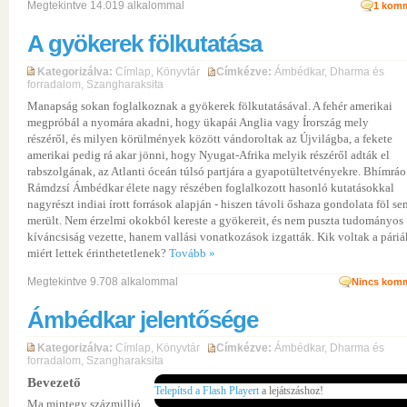
Megtekintve 14.019 alkalommal
1
komm
A gyökerek fölkutatása
Kategorizálva:
Címlap
,
Könyvtár
Címkézve:
Ámbédkar
,
Dharma és
forradalom
,
Szangharaksita
Manapság sokan foglalkoznak a gyökerek fölkutatásával. A fehér amerikai
megpróbál a nyomára akadni, hogy ükapái Anglia vagy Írország mely
részéről, és milyen körülmények között vándoroltak az Újvilágba, a fekete
amerikai pedig rá akar jönni, hogy Nyugat-Afrika melyik részéről adták el
rabszolgának, az Atlanti óceán túlsó partjára a gyapotültetvényekre. Bhímráo
Rámdzsí Ámbédkar élete nagy részében foglalkozott hasonló kutatásokkal
nagyrészt indiai írott források alapján - hiszen távoli őshaza gondolata föl se
merült. Nem érzelmi okokból kereste a gyökereit, és nem puszta tudományos
kíváncsiság vezette, hanem vallási vonatkozások izgatták. Kik voltak a páriá
miért lettek érinthetetlenek?
Tovább »
Megtekintve 9.708 alkalommal
Nincs komm
Ámbédkar jelentősége
Kategorizálva:
Címlap
,
Könyvtár
Címkézve:
Ámbédkar
,
Dharma és
forradalom
,
Szangharaksita
Bevezető
Telepítsd a Flash Playert
a lejátszáshoz!
Ma mintegy százmillió