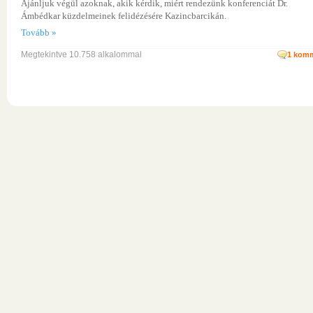
Ajánljuk végül azoknak, akik kérdik, miért rendezünk konferenciát Dr.
Ámbédkar küzdelmeinek felidézésére Kazincbarcikán.
Tovább »
Megtekintve 10.758 alkalommal
1
komm