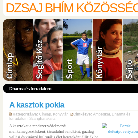
DZSAJ BHÍM KÖZÖSSÉ
Dharma és forradalom
A kasztok pokla
Kategorizálva:
Címlap
,
Könyvtár
Címkézve:
Ámbédkar
,
Dharma és
forradalom
,
Szangharaksita
A kasztokat a rendszer védelmezői
munkamegosztásként, társadalmi rendként, gazdag
vallási és virágzó kulturális élet kereteként állítják be.