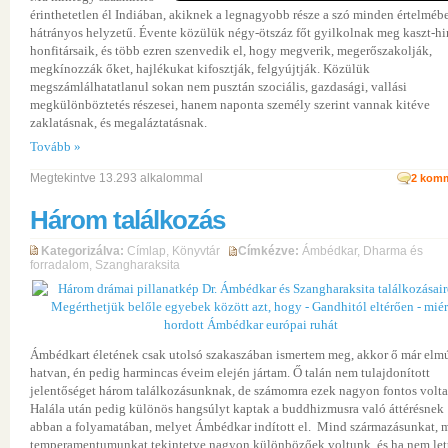
érinthetetlen él Indiában, akiknek a legnagyobb része a szó minden értelméb
hátrányos helyzetű. Évente közülük négy-ötszáz főt gyilkolnak meg kaszt-h
honfitársaik, és több ezren szenvedik el, hogy megverik, megerőszakolják,
megkínozzák őket, hajlékukat kifosztják, felgyújtják. Közülük
megszámlálhatatlanul sokan nem pusztán szociális, gazdasági, vallási
megkülönböztetés részesei, hanem naponta személy szerint vannak kitéve
zaklatásnak, és megaláztatásnak.
Tovább »
Megtekintve 13.293 alkalommal
2
komm
Három találkozás
Kategorizálva:
Címlap
,
Könyvtár
Címkézve:
Ámbédkar
,
Dharma és
forradalom
,
Szangharaksita
Ámbédkart életének csak utolsó szakaszában ismertem meg, akkor ő már elmú
hatvan, én pedig harmincas éveim elején jártam. Ő talán nem tulajdonított
jelentőséget három találkozásunknak, de számomra ezek nagyon fontos volta
Halála után pedig különös hangsúlyt kaptak a buddhizmusra való áttérésnek
abban a folyamatában, melyet Ámbédkar indított el. Mind származásunkat, 
temperamentumunkat tekintetve nagyon különbözőek voltunk, és ha nem let