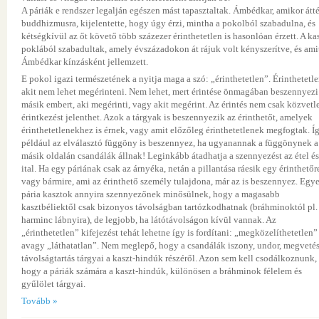
A páriák e rendszer legalján egészen mást tapasztaltak. Ámbédkar, amikor átté
buddhizmusra, kijelentette, hogy úgy érzi, mintha a pokolból szabadulna, és
kétségkívül az őt követő több százezer érinthetetlen is hasonlóan érzett. A ka
poklából szabadultak, amely évszázadokon át rájuk volt kényszerítve, és ami
Ámbédkar kínzásként jellemzett.
E pokol igazi természetének a nyitja maga a szó: „érinthetetlen”. Érinthetetle
akit nem lehet megérinteni. Nem lehet, mert érintése önmagában beszennyezi
másik embert, aki megérinti, vagy akit megérint. Az érintés nem csak közvetl
érintkezést jelenthet. Azok a tárgyak is beszennyezik az érinthetőt, amelyek
érinthetetlenekhez is érnek, vagy amit előzőleg érinthetetlenek megfogtak. Í
például az elválasztó függöny is beszennyez, ha ugyanannak a függönynek a
másik oldalán csandálák állnak! Leginkább átadhatja a szennyezést az étel és
ital. Ha egy páriának csak az árnyéka, netán a pillantása ráesik egy érinthetőr
vagy bármire, ami az érinthető személy tulajdona, már az is beszennyez. Egy
pária kasztok annyira szennyezőnek minősülnek, hogy a magasabb
kasztbéliektől csak bizonyos távolságban tartózkodhatnak (bráhminoktól pl.
harminc lábnyira), de legjobb, ha látótávolságon kívül vannak. Az
„érinthetetlen” kifejezést tehát lehetne így is fordítani: „megközelíthetetlen”
avagy „láthatatlan”. Nem meglepő, hogy a csandálák iszony, undor, megvetés
távolságtartás tárgyai a kaszt-hindúk részéről. Azon sem kell csodálkoznunk,
hogy a páriák számára a kaszt-hindúk, különösen a bráhminok félelem és
gyűlölet tárgyai.
Tovább »