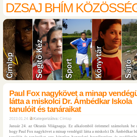
DZSAJ BHÍM KÖZÖSSÉ
Paul Fox nagykövet a minap vendégü
látta a miskolci Dr. Ámbédkar Iskola
tanulóit és tanáraikat
2023.01.24.
Kategorizálva:
Címlap
Január 24. az Oktatás Világnapja. Ez alkalomból örömmel számolunk be r
hogy Paul Fox nagykövet a minap vendégül látta a miskolci Dr. Ámbédkar Is
tanulóit és tanáraikat egy kötetlen hangulatú beszélgetésre és teadélután