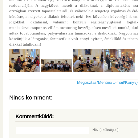
rezidenciáján. A nagykövet mesélt a diákoknak a diplomataként sz
országban szerzett tapasztalatairól, és válaszolt a rengeteg izgalmas és érd
kérdésre, amelyeket a diákok feltettek neki. Ezt követően követségünk em
jogokkal, oktatással, valamint konzuli segítségnyújtással foglal
munkatársai csoportos villám-mentoring beszélgetésen meséltek munkájukról
adtak továbbtanulási, pályaválasztási tanácsokat a diákoknak. Nagyon sz
köszönjük a látogatást, fantasztikus volt ennyi nyitott, érdeklődő és tehets
diákkal találkozni!
Megosztás/Mentés/E-mail/Könyvj
Nincs komment:
Kommentküldő:
Név
(szükséges)