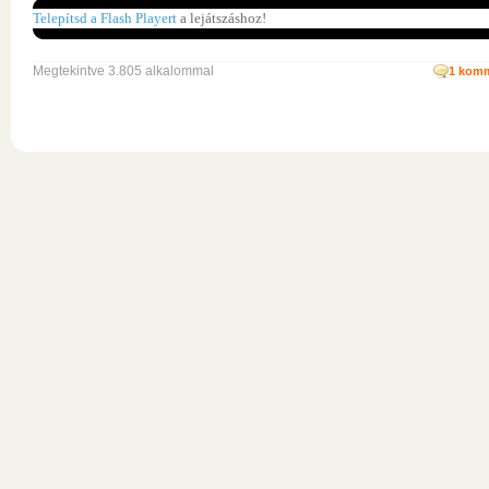
Telepítsd a Flash Playert
a lejátszáshoz!
Megtekintve 3.805 alkalommal
1
komm