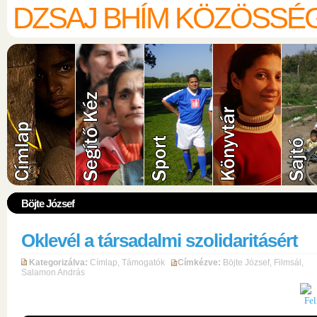
DZSAJ BHÍM KÖZÖSSÉ
Böjte József
Oklevél a társadalmi szolidaritásért
Kategorizálva:
Címlap
,
Támogatók
Címkézve:
Böjte József
,
Filmsál
,
Salamon András