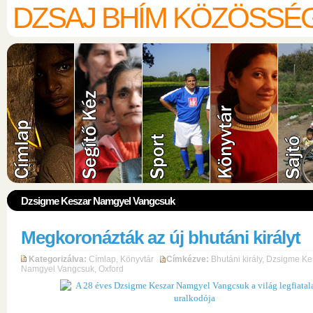
DZSAJ BHÍM KÖZÖSSÉ
Dzsigme Keszar Namgyel Vangcsuk
Megkoronázták az új bhutáni királyt
Kategorizálva:
Címlap
,
Könyvtár
Címkézve:
Bhutáni király
,
Dzsigme Ke
Namgyel Vangcsuk
,
Oxford