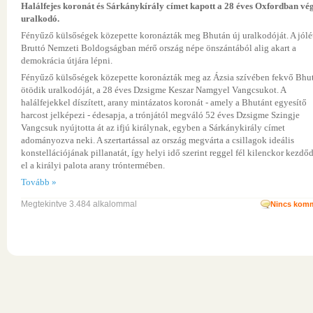
Halálfejes koronát és Sárkánykírály címet kapott a 28 éves Oxfordban vég
uralkodó.
Fényűző külsőségek közepette koronázták meg Bhután új uralkodóját. A jólé
Bruttó Nemzeti Boldogságban mérő ország népe önszántából alig akart a
demokrácia útjára lépni.
Fényűző külsőségek közepette koronázták meg az Ázsia szívében fekvő Bhu
ötödik uralkodóját, a 28 éves Dzsigme Keszar Namgyel Vangcsukot. A
halálfejekkel díszített, arany mintázatos koronát - amely a Bhutánt egyesítő
harcost jelképezi - édesapja, a trónjától megváló 52 éves Dzsigme Szingje
Vangcsuk nyújtotta át az ifjú királynak, egyben a Sárkánykirály címet
adományozva neki. A szertartással az ország megvárta a csillagok ideális
konstellációjának pillanatát, így helyi idő szerint reggel fél kilenckor kezdő
el a királyi palota arany tróntermében.
Tovább »
Megtekintve 3.484 alkalommal
Nincs komm