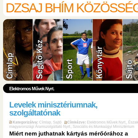
DZSAJ BHÍM KÖZÖSSÉ
Elektromos Művek Nyrt.
Levelek minisztériumnak,
szolgáltatónak
Kategorizálva:
Címlap
,
Sajtó
Címkézve:
Elektromos Művek Nyrt.
,
Észak
magyarországi Áramszolgáltató Nyrt.
,
Szociális és Munkaügyi Minisztérium
Miért nem juthatnak kártyás mérőórához a