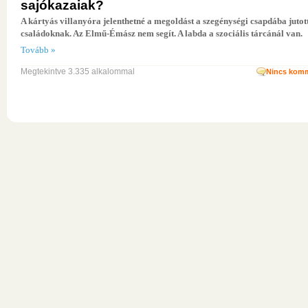
sajókazaiak?
A kártyás villanyóra jelenthetné a megoldást a szegénységi csapdába jutot
családoknak. Az Elmű-Émász nem segít. A labda a szociális tárcánál van.
Tovább »
Megtekintve 3.335 alkalommal
Nincs komm