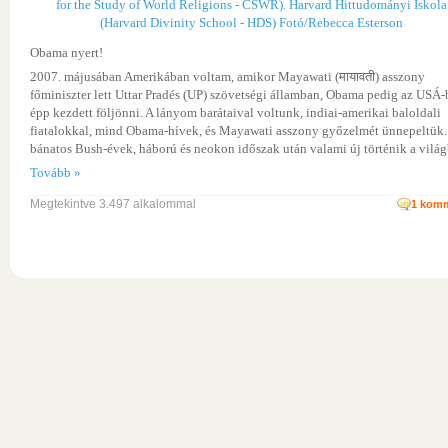
Obama nyert!
2007. májusában Amerikában voltam, amikor Mayawati (मायावती) asszony
főminiszter lett Uttar Pradés (UP) szövetségi államban, Obama pedig az USÁ
épp kezdett följönni. A lányom barátaival voltunk, indiai-amerikai baloldali
fiatalokkal, mind Obama-hívek, és Mayawati asszony győzelmét ünnepeltük.
bánatos Bush-évek, háború és neokon időszak után valami új történik a világ
Tovább »
Megtekintve 3.497 alkalommal
1
komm