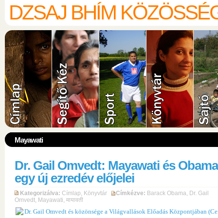
DZSAJ BHÍM KÖZÖSSÉ
Mayawati
Dr. Gail Omvedt: Mayawati és Obama
egy új ezredév előjelei
Kategorizálva:
Címlap
,
Könyvtár
Címkézve:
Barack Obama
,
Dr. Gail
Omvedt
,
Mayawati
,
मायावती