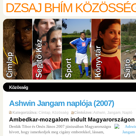
DZSAJ BHÍM KÖZÖSSÉ
Közösség
Ashwin Jangam naplója (2007)
Kategorizálva:
Címlap
,
Közösség
Címkézve:
Ashwin
,
Jangam
,
Napló
Ambedkar-mozgalom indult Magyarországon
Derdák Tibor és Orsós János 2007 júniusában Magyarországra
hívott, hogy ismerkedjek meg cigány emberekkel, lássam,