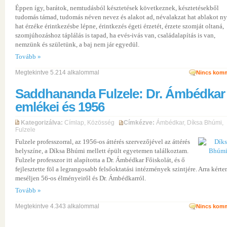
Éppen így, barátok, nemtudásból késztetések következnek, késztetésekből
tudomás támad, tudomás néven nevez és alakot ad, névalakzat hat ablakot nyi
hat érzéke érintkezésbe lépne, érintkezés égeti érzetét, érzete szomját oltaná,
szomjúhozáshoz táplálás is tapad, ha evés-ivás van, családalapítás is van,
nemzünk és születünk, a baj nem jár egyedül.
Tovább »
Megtekintve 5.214 alkalommal
Nincs komm
Saddhananda Fulzele: Dr. Ámbédkar
emlékei és 1956
Kategorizálva:
Címlap
,
Közösség
Címkézve:
Ámbédkar
,
Díksa Bhúmi
,
Fulzele
Fulzele professzorral, az 1956-os áttérés szervezőjével az áttérés
helyszíne, a Díksa Bhúmi mellett épült egyetemen találkoztam.
Fulzele professzor itt alapította a Dr. Ámbédkar Főiskolát, és ő
fejlesztette föl a legrangosabb felsőoktatási intézmények szintjére. Arra kérte
meséljen 56-os élményeiről és Dr. Ámbédkarról.
Tovább »
Megtekintve 4.343 alkalommal
Nincs komm