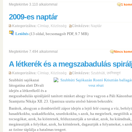
Megtekintve 3.110 alkalommal
1
komm
2009-es naptár
Kategorizálva:
Címlap
,
Közösség
Címkézve:
Naptár
Letöltés
(13 oldal, becsomagolt PDF, 9.7 MB)
Megtekintve 7.494 alkalommal
Nincs komm
A létkerék és a megszabadulás spirál
Kategorizálva:
Címlap
,
Közösség
Címkézve:
Szubhúti
,
उपनिससुत्तं
Szubhúti sajókazai
látogatása alatt Dívali
idején a létkerékről és a
megszabadulás spiráljáról tanított minket ahogy írva vagyon a Páli Kánonba
Szamjutta Nikája XII. 23. Upanisza szutta utolsó három bekezdés:
Barátok, ahogyan a dombtetőről zápor idején a lejtő felé csurog a víz, befolyi
hasadékokba, szakadékokba, szurdokokba, s azok, ha megtelnek, megtöltik a
tocsogókat, azok, ha kiöntenek, felduzzasztják a tavakat, azok, ha kiáradnak,
megárasztják a folyókat, azok, ha kiömlenek, dagasztják a folyamokat, s azo
az özöne táplálja a hatalmas tengert.