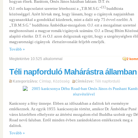
hogyan élnek. Barátom, Orsós János házában laktam. D.T. és
[1]
O.J. erős kapcsolatot szeretne létrehozni a „T.B.M.S.G.”
buddhista
közösséggel. Azért hívtak meg, hogy lássam, hogy a cigányok napjainkban
ugyanazokkal a gondokkal küzdenek, mint a dalit nép 75 évvel ezelőtt. A
„T.B.M.S.G.” buddhista Ámbédkar-mozgalom. O.J. ezt a mozgalmat szeretné
meghonosítani a magyar romák/cigányok számára. O.J. a Dzsaj Bhím Közöss
alapító elnöke. D.T. és O.J. azon dolgoznak együtt, hogy a szegénységben él
magyarországi cigányok életszínvonalát feljebb emeljék.
Tovább »
Megtekintve 10.525 alkalommal
2
komm
Téli napforduló Mahárástra államban
Kategorizálva:
Címlap
,
Közösség
Címkézve:
Téli napforduló
Karácsony a fény ünnepe. Ebben az időszakban a dalitok két eseményre
emlékeznek. Az egyik 1955. karácsonyán történt, amikor Dr. Ámbédkar Puné
város közelében elhelyezte az áttérési mozgalom első Buddha szobrát egy D
Road nevű faluban. Erről minden évben zarándoklaton emlékeznek meg a
dalitok.
Tovább »