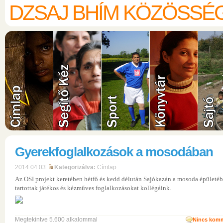
DZSAJ BHÍM KÖZÖSSÉ
Gyerekfoglalkozások a mosodában
2014.04.03.
Kategorizálva:
Címlap
Az OSI projekt keretében hétfő és kedd délután Sajókazán a mosoda épületé
tartottak játékos és kézműves foglalkozásokat kollégáink.
Megtekintve 5.600 alkalommal
Nincs komm