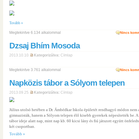
Tovább »
Megtekintve 6.134 alkalommal
Nincs komm
Dzsaj Bhím Mosoda
2013.10.10.
Kategorizálva:
Címlap
Megtekintve 3.761 alkalommal
Nincs komm
Napközis tábor a Sólyom telepen
2013.09.25.
Kategorizálva:
Címlap
Július utolsó hetében a Dr. Ámbédkar Iskola épületét rendhagyó módon nem 
gimnazisták, hanem a Sólyom telepen élő kisebb gyerekek népesítették be. A
tábor ideje alatt nap, mint nap kb. 60 kicsi lány és fiú játszott együtt önfeled
két csoportban.
Tovább »