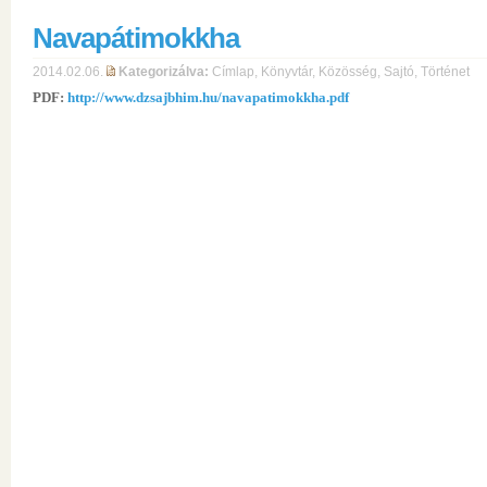
Navapátimokkha
2014.02.06.
Kategorizálva:
Címlap
,
Könyvtár
,
Közösség
,
Sajtó
,
Történet
PDF:
http://www.dzsajbhim.hu/navapatimokkha.pdf