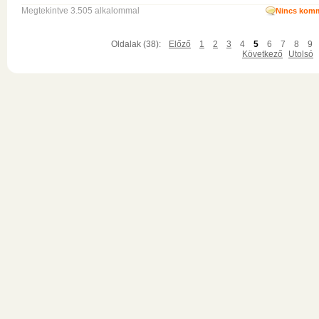
Megtekintve 3.505 alkalommal
Nincs komm
Oldalak (38):
Előző
1
2
3
4
5
6
7
8
9
Következő
Utolsó